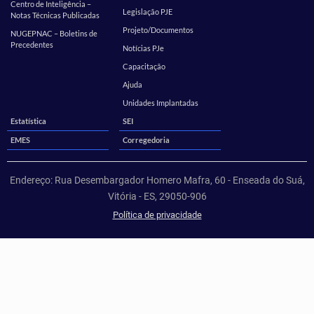
Centro de Inteligência –
Legislação PJE
Notas Técnicas Publicadas
Projeto/Documentos
NUGEPNAC – Boletins de
Precedentes
Notícias PJe
Capacitação
Ajuda
Unidades Implantadas
Estatística
SEI
EMES
Corregedoria
Endereço: Rua Desembargador Homero Mafra, 60 - Enseada do Suá,
Vitória - ES, 29050-906
Política de privacidade