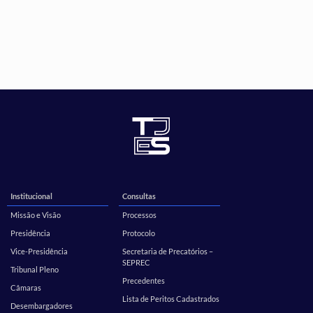
Institucional
Consultas
Missão e Visão
Processos
Presidência
Protocolo
Vice-Presidência
Secretaria de Precatórios –
SEPREC
Tribunal Pleno
Precedentes
Câmaras
Lista de Peritos Cadastrados
Desembargadores