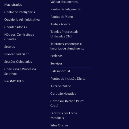
Validar documentos
Magistrados
Pautas de Julgamento
Centro de Inteligência
Pautas do Pleno
Ouvidoria Administrativa
Justiça Aberta
Coordenadorias
Tabelas Processuais
Núcleos, Comissões e
Unificadas CNJ
Comitês
Telefones, endereços e
Setores
horários de atendimento
Plantão Judiciário
Feriados
Sessões Colegiadas
Serviços
Concursos e Processos
Balcão Virtual
Seletivos
Pontos de Inclusão Digital
PROMOJUES
Juizado Online
Certidão Negativa
Certidão Objeto e Pé (2º
Grau)
Diretoria dos Foros
Estaduais
Sites Oficiais