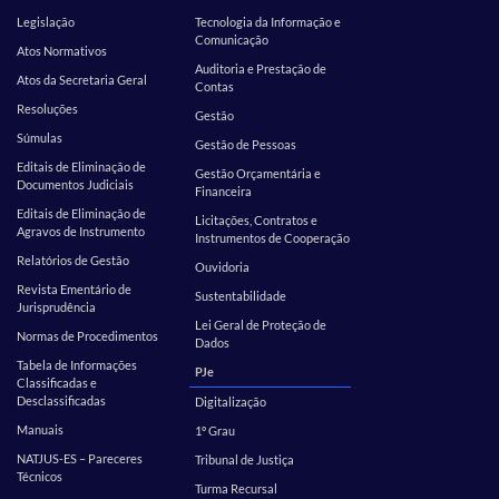
Legislação
Tecnologia da Informação e
Comunicação
Atos Normativos
Auditoria e Prestação de
Atos da Secretaria Geral
Contas
Resoluções
Gestão
Súmulas
Gestão de Pessoas
Editais de Eliminação de
Gestão Orçamentária e
Documentos Judiciais
Financeira
Editais de Eliminação de
Licitações, Contratos e
Agravos de Instrumento
Instrumentos de Cooperação
Relatórios de Gestão
Ouvidoria
Revista Ementário de
Sustentabilidade
Jurisprudência
Lei Geral de Proteção de
Normas de Procedimentos
Dados
Tabela de Informações
PJe
Classificadas e
Desclassificadas
Digitalização
Manuais
1º Grau
NATJUS-ES – Pareceres
Tribunal de Justiça
Técnicos
Turma Recursal