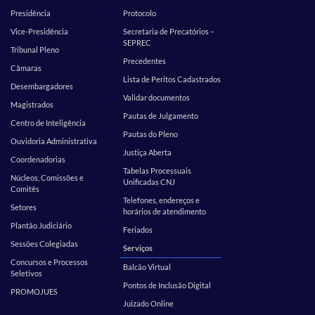
Presidência
Protocolo
Vice-Presidência
Secretaria de Precatórios –
SEPREC
Tribunal Pleno
Precedentes
Câmaras
Lista de Peritos Cadastrados
Desembargadores
Validar documentos
Magistrados
Pautas de Julgamento
Centro de Inteligência
Pautas do Pleno
Ouvidoria Administrativa
Justiça Aberta
Coordenadorias
Tabelas Processuais
Núcleos, Comissões e
Unificadas CNJ
Comitês
Telefones, endereços e
Setores
horários de atendimento
Plantão Judiciário
Feriados
Sessões Colegiadas
Serviços
Concursos e Processos
Balcão Virtual
Seletivos
Pontos de Inclusão Digital
PROMOJUES
Juizado Online