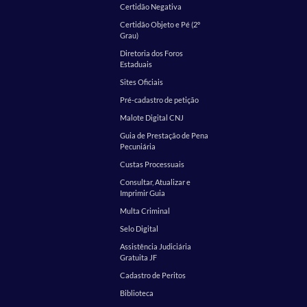
Certidão Negativa
Certidão Objeto e Pé (2º
Grau)
Diretoria dos Foros
Estaduais
Sites Oficiais
Pré-cadastro de petição
Malote Digital CNJ
Guia de Prestação de Pena
Pecuniária
Custas Processuais
Consultar, Atualizar e
Imprimir Guia
Multa Criminal
Selo Digital
Assistência Judiciária
Gratuita JF
Cadastro de Peritos
Biblioteca