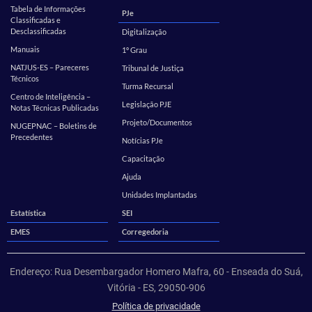
Tabela de Informações
PJe
Classificadas e
Desclassificadas
Digitalização
Manuais
1º Grau
NATJUS-ES – Pareceres
Tribunal de Justiça
Técnicos
Turma Recursal
Centro de Inteligência –
Legislação PJE
Notas Técnicas Publicadas
Projeto/Documentos
NUGEPNAC – Boletins de
Precedentes
Notícias PJe
Capacitação
Ajuda
Unidades Implantadas
Estatística
SEI
EMES
Corregedoria
Endereço: Rua Desembargador Homero Mafra, 60 - Enseada do Suá,
Vitória - ES, 29050-906
Política de privacidade