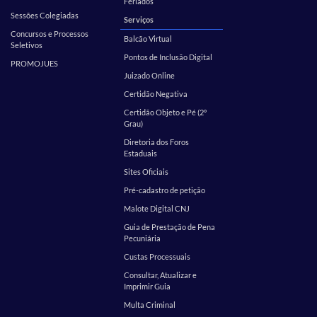
Feriados
Sessões Colegiadas
Serviços
Concursos e Processos
Balcão Virtual
Seletivos
Pontos de Inclusão Digital
PROMOJUES
Juizado Online
Certidão Negativa
Certidão Objeto e Pé (2º
Grau)
Diretoria dos Foros
Estaduais
Sites Oficiais
Pré-cadastro de petição
Malote Digital CNJ
Guia de Prestação de Pena
Pecuniária
Custas Processuais
Consultar, Atualizar e
Imprimir Guia
Multa Criminal