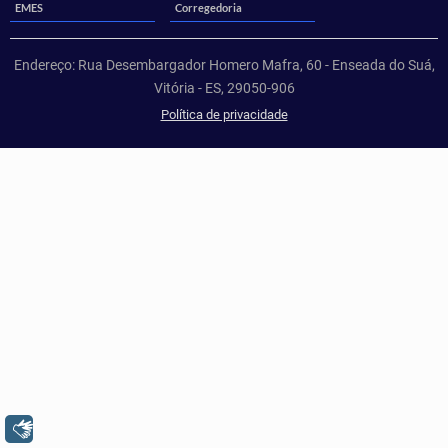
EMES
Corregedoria
Endereço: Rua Desembargador Homero Mafra, 60 - Enseada do Suá,
Vitória - ES, 29050-906
Política de privacidade
Libras