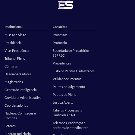
Institucional
Consultas
Missão e Visão
Processos
Presidência
Protocolo
Vice-Presidência
Secretaria de Precatórios –
SEPREC
Tribunal Pleno
Precedentes
Câmaras
Lista de Peritos Cadastrados
Desembargadores
Validar documentos
Magistrados
Pautas de Julgamento
Centro de Inteligência
Pautas do Pleno
Ouvidoria Administrativa
Justiça Aberta
Coordenadorias
Tabelas Processuais
Núcleos, Comissões e
Unificadas CNJ
Comitês
Telefones, endereços e
Setores
horários de atendimento
Plantão Judiciário