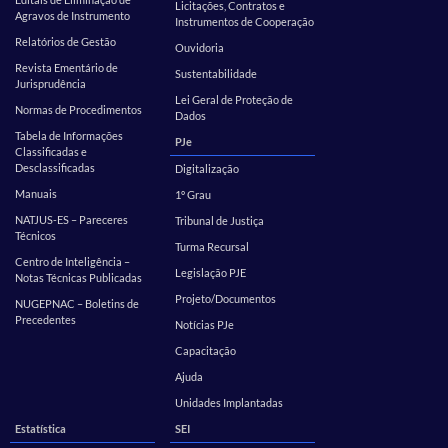
Licitações, Contratos e
Agravos de Instrumento
Instrumentos de Cooperação
Relatórios de Gestão
Ouvidoria
Revista Ementário de
Sustentabilidade
Jurisprudência
Lei Geral de Proteção de
Normas de Procedimentos
Dados
Tabela de Informações
PJe
Classificadas e
Desclassificadas
Digitalização
Manuais
1º Grau
NATJUS-ES – Pareceres
Tribunal de Justiça
Técnicos
Turma Recursal
Centro de Inteligência –
Legislação PJE
Notas Técnicas Publicadas
Projeto/Documentos
NUGEPNAC – Boletins de
Precedentes
Notícias PJe
Capacitação
Ajuda
Unidades Implantadas
Estatística
SEI