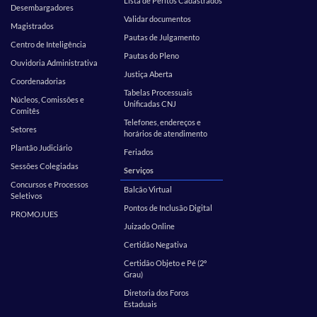
Lista de Peritos Cadastrados
Desembargadores
Validar documentos
Magistrados
Pautas de Julgamento
Centro de Inteligência
Pautas do Pleno
Ouvidoria Administrativa
Justiça Aberta
Coordenadorias
Tabelas Processuais
Núcleos, Comissões e
Unificadas CNJ
Comitês
Telefones, endereços e
Setores
horários de atendimento
Plantão Judiciário
Feriados
Sessões Colegiadas
Serviços
Concursos e Processos
Balcão Virtual
Seletivos
Pontos de Inclusão Digital
PROMOJUES
Juizado Online
Certidão Negativa
Certidão Objeto e Pé (2º
Grau)
Diretoria dos Foros
Estaduais