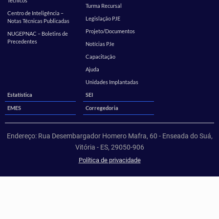
Técnicos
Turma Recursal
Centro de Inteligência –
Legislação PJE
Notas Técnicas Publicadas
Projeto/Documentos
NUGEPNAC – Boletins de
Precedentes
Notícias PJe
Capacitação
Ajuda
Unidades Implantadas
Estatística
SEI
EMES
Corregedoria
Endereço: Rua Desembargador Homero Mafra, 60 - Enseada do Suá,
Vitória - ES, 29050-906
Política de privacidade