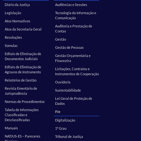
Diário da Justiça
Audiências e Sessões
Legislação
Tecnologia da Informação e
Comunicação
Atos Normativos
Auditoria e Prestação de
Atos da Secretaria Geral
Contas
Resoluções
Gestão
Súmulas
Gestão de Pessoas
Editais de Eliminação de
Gestão Orçamentária e
Documentos Judiciais
Financeira
Editais de Eliminação de
Licitações, Contratos e
Agravos de Instrumento
Instrumentos de Cooperação
Relatórios de Gestão
Ouvidoria
Revista Ementário de
Sustentabilidade
Jurisprudência
Lei Geral de Proteção de
Normas de Procedimentos
Dados
Tabela de Informações
PJe
Classificadas e
Desclassificadas
Digitalização
Manuais
1º Grau
NATJUS-ES – Pareceres
Tribunal de Justiça