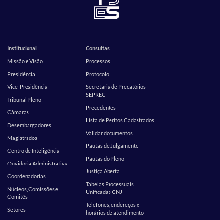
Institucional
Consultas
Missão e Visão
Processos
Presidência
Protocolo
Vice-Presidência
Secretaria de Precatórios –
SEPREC
Tribunal Pleno
Precedentes
Câmaras
Lista de Peritos Cadastrados
Desembargadores
Validar documentos
Magistrados
Pautas de Julgamento
Centro de Inteligência
Pautas do Pleno
Ouvidoria Administrativa
Justiça Aberta
Coordenadorias
Tabelas Processuais
Núcleos, Comissões e
Unificadas CNJ
Comitês
Telefones, endereços e
Setores
horários de atendimento