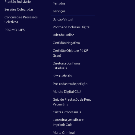
Plantão Judiciário
Feriados
Sessões Colegiadas
Serviços
Concursos e Processos
Balcão Virtual
Seletivos
Pontos de Inclusão Digital
PROMOJUES
Juizado Online
Certidão Negativa
Certidão Objeto e Pé (2º
Grau)
Diretoria dos Foros
Estaduais
Sites Oficiais
Pré-cadastro de petição
Malote Digital CNJ
Guia de Prestação de Pena
Pecuniária
Custas Processuais
Consultar, Atualizar e
Imprimir Guia
Multa Criminal