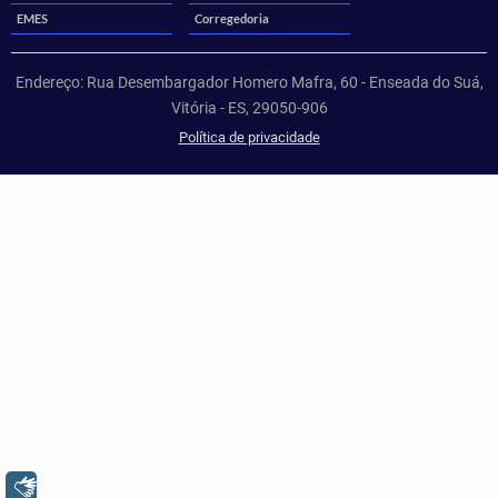
EMES
Corregedoria
Endereço: Rua Desembargador Homero Mafra, 60 - Enseada do Suá,
Vitória - ES, 29050-906
Política de privacidade
Libras