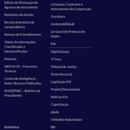
Editais de Eliminação de
Licitações, Contratos e
Agravos de Instrumento
Instrumentos de Cooperação
Relatórios de Gestão
Ouvidoria
Revista Ementário de
Sustentabilidade
Jurisprudência
Lei Geral de Proteção de
Normas de Procedimentos
Dados
Tabela de Informações
PJe
Classificadas e
Desclassificadas
Digitalização
Manuais
1º Grau
NATJUS-ES – Pareceres
Tribunal de Justiça
Técnicos
Turma Recursal
Centro de Inteligência –
Legislação PJE
Notas Técnicas Publicadas
Projeto/Documentos
NUGEPNAC – Boletins de
Precedentes
Notícias PJe
Capacitação
Ajuda
Unidades Implantadas
Estatística
SEI