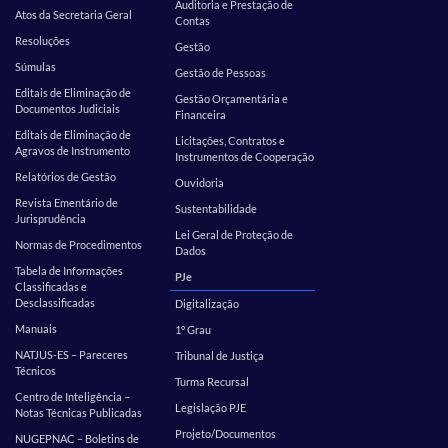
Auditoria e Prestação de
Atos da Secretaria Geral
Contas
Resoluções
Gestão
Súmulas
Gestão de Pessoas
Editais de Eliminação de
Gestão Orçamentária e
Documentos Judiciais
Financeira
Editais de Eliminação de
Licitações, Contratos e
Agravos de Instrumento
Instrumentos de Cooperação
Relatórios de Gestão
Ouvidoria
Revista Ementário de
Sustentabilidade
Jurisprudência
Lei Geral de Proteção de
Normas de Procedimentos
Dados
Tabela de Informações
PJe
Classificadas e
Desclassificadas
Digitalização
Manuais
1º Grau
NATJUS-ES – Pareceres
Tribunal de Justiça
Técnicos
Turma Recursal
Centro de Inteligência –
Legislação PJE
Notas Técnicas Publicadas
Projeto/Documentos
NUGEPNAC – Boletins de