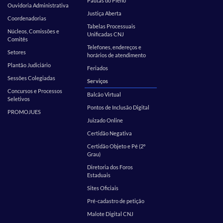
Pautas do Pleno
Ouvidoria Administrativa
Justiça Aberta
Coordenadorias
Tabelas Processuais
Núcleos, Comissões e
Unificadas CNJ
Comitês
Telefones, endereços e
Setores
horários de atendimento
Plantão Judiciário
Feriados
Sessões Colegiadas
Serviços
Concursos e Processos
Balcão Virtual
Seletivos
Pontos de Inclusão Digital
PROMOJUES
Juizado Online
Certidão Negativa
Certidão Objeto e Pé (2º
Grau)
Diretoria dos Foros
Estaduais
Sites Oficiais
Pré-cadastro de petição
Malote Digital CNJ