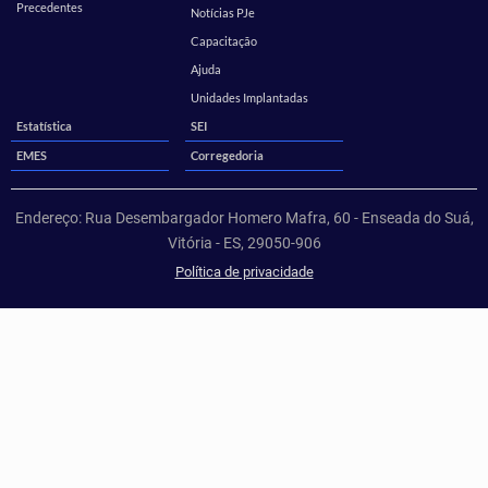
Precedentes
Notícias PJe
Capacitação
Ajuda
Unidades Implantadas
Estatística
SEI
EMES
Corregedoria
Endereço: Rua Desembargador Homero Mafra, 60 - Enseada do Suá,
Vitória - ES, 29050-906
Política de privacidade