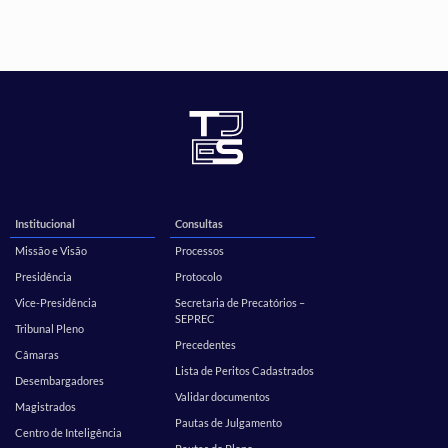
Institucional
Consultas
Missão e Visão
Processos
Presidência
Protocolo
Vice-Presidência
Secretaria de Precatórios –
SEPREC
Tribunal Pleno
Precedentes
Câmaras
Lista de Peritos Cadastrados
Desembargadores
Validar documentos
Magistrados
Pautas de Julgamento
Centro de Inteligência