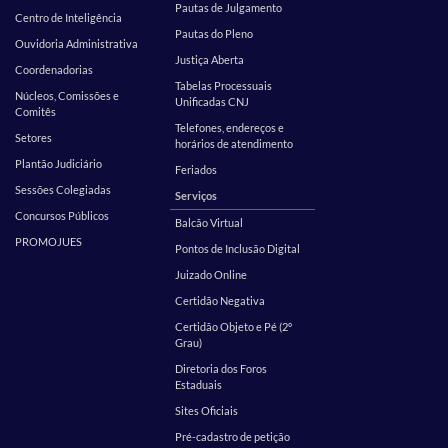
Pautas de Julgamento
Centro de Inteligência
Pautas do Pleno
Ouvidoria Administrativa
Justiça Aberta
Coordenadorias
Tabelas Processuais
Núcleos, Comissões e
Unificadas CNJ
Comitês
Telefones, endereços e
Setores
horários de atendimento
Plantão Judiciário
Feriados
Sessões Colegiadas
Serviços
Concursos Públicos
Balcão Virtual
PROMOJUES
Pontos de Inclusão Digital
Juizado Online
Certidão Negativa
Certidão Objeto e Pé (2º
Grau)
Diretoria dos Foros
Estaduais
Sites Oficiais
Pré-cadastro de petição