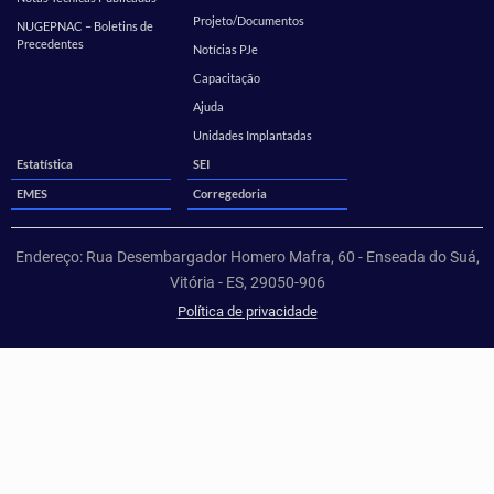
Projeto/Documentos
NUGEPNAC – Boletins de
Precedentes
Notícias PJe
Capacitação
Ajuda
Unidades Implantadas
Estatística
SEI
EMES
Corregedoria
Endereço: Rua Desembargador Homero Mafra, 60 - Enseada do Suá,
Vitória - ES, 29050-906
Política de privacidade