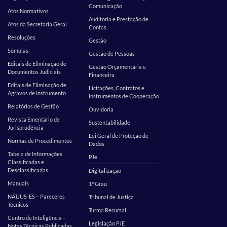
Comunicação
Atos Normativos
Auditoria e Prestação de
Atos da Secretaria Geral
Contas
Resoluções
Gestão
Súmulas
Gestão de Pessoas
Editais de Eliminação de
Gestão Orçamentária e
Documentos Judiciais
Financeira
Editais de Eliminação de
Licitações, Contratos e
Agravos de Instrumento
Instrumentos de Cooperação
Relatórios de Gestão
Ouvidoria
Revista Ementário de
Sustentabilidade
Jurisprudência
Lei Geral de Proteção de
Normas de Procedimentos
Dados
Tabela de Informações
PJe
Classificadas e
Desclassificadas
Digitalização
Manuais
1º Grau
NATJUS-ES – Pareceres
Tribunal de Justiça
Técnicos
Turma Recursal
Centro de Inteligência –
Legislação PJE
Notas Técnicas Publicadas