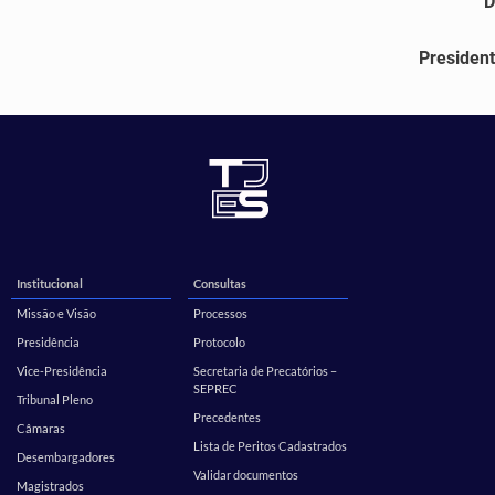
D
President
Institucional
Consultas
Missão e Visão
Processos
Presidência
Protocolo
Vice-Presidência
Secretaria de Precatórios –
SEPREC
Tribunal Pleno
Precedentes
Câmaras
Lista de Peritos Cadastrados
Desembargadores
Validar documentos
Magistrados