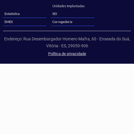
Unidades Implantadas
Estatística
SEI
EMES
Corregedoria
Endereço: Rua Desembargador Homero Mafra, 60 - Enseada do Suá,
Vitória - ES, 29050-906
Política de privacidade