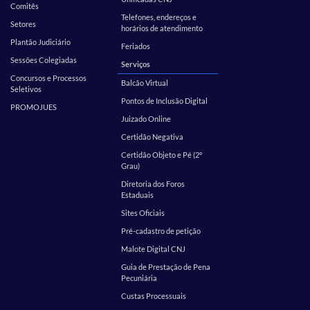
Comitês
Telefones, endereços e
Setores
horários de atendimento
Plantão Judiciário
Feriados
Sessões Colegiadas
Serviços
Concursos e Processos
Balcão Virtual
Seletivos
Pontos de Inclusão Digital
PROMOJUES
Juizado Online
Certidão Negativa
Certidão Objeto e Pé (2º
Grau)
Diretoria dos Foros
Estaduais
Sites Oficiais
Pré-cadastro de petição
Malote Digital CNJ
Guia de Prestação de Pena
Pecuniária
Custas Processuais