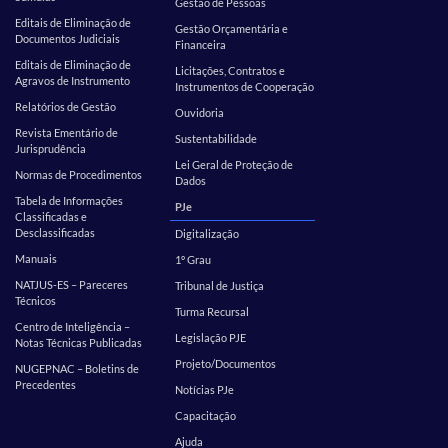
Gestão de Pessoas
Editais de Eliminação de
Gestão Orçamentária e
Documentos Judiciais
Financeira
Editais de Eliminação de
Licitações, Contratos e
Agravos de Instrumento
Instrumentos de Cooperação
Relatórios de Gestão
Ouvidoria
Revista Ementário de
Sustentabilidade
Jurisprudência
Lei Geral de Proteção de
Normas de Procedimentos
Dados
Tabela de Informações
PJe
Classificadas e
Desclassificadas
Digitalização
Manuais
1º Grau
NATJUS-ES – Pareceres
Tribunal de Justiça
Técnicos
Turma Recursal
Centro de Inteligência –
Legislação PJE
Notas Técnicas Publicadas
Projeto/Documentos
NUGEPNAC – Boletins de
Precedentes
Notícias PJe
Capacitação
Ajuda