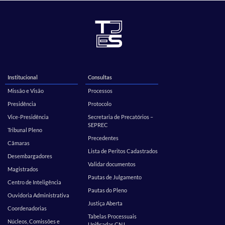
Institucional
Consultas
Missão e Visão
Processos
Presidência
Protocolo
Vice-Presidência
Secretaria de Precatórios –
SEPREC
Tribunal Pleno
Precedentes
Câmaras
Lista de Peritos Cadastrados
Desembargadores
Validar documentos
Magistrados
Pautas de Julgamento
Centro de Inteligência
Pautas do Pleno
Ouvidoria Administrativa
Justiça Aberta
Coordenadorias
Tabelas Processuais
Núcleos, Comissões e
Unificadas CNJ