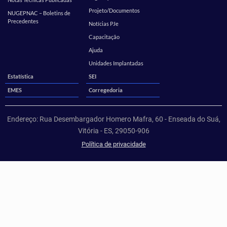
Projeto/Documentos
NUGEPNAC – Boletins de
Precedentes
Notícias PJe
Capacitação
Ajuda
Unidades Implantadas
Estatística
SEI
EMES
Corregedoria
Endereço: Rua Desembargador Homero Mafra, 60 - Enseada do Suá,
Vitória - ES, 29050-906
Política de privacidade