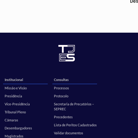
De
Institucional
Consultas
Missão e Visão
Processos
Presidência
Protocolo
Vice-Presidência
Secretaria de Precatórios –
SEPREC
Tribunal Pleno
Precedentes
Câmaras
Lista de Peritos Cadastrados
Desembargadores
Validar documentos
Magistrados