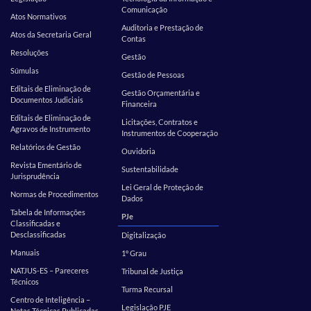
Comunicação
Atos Normativos
Auditoria e Prestação de
Atos da Secretaria Geral
Contas
Resoluções
Gestão
Súmulas
Gestão de Pessoas
Editais de Eliminação de
Gestão Orçamentária e
Documentos Judiciais
Financeira
Editais de Eliminação de
Licitações, Contratos e
Agravos de Instrumento
Instrumentos de Cooperação
Relatórios de Gestão
Ouvidoria
Revista Ementário de
Sustentabilidade
Jurisprudência
Lei Geral de Proteção de
Normas de Procedimentos
Dados
Tabela de Informações
PJe
Classificadas e
Desclassificadas
Digitalização
Manuais
1º Grau
NATJUS-ES – Pareceres
Tribunal de Justiça
Técnicos
Turma Recursal
Centro de Inteligência –
Legislação PJE
Notas Técnicas Publicadas