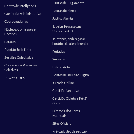
Pautas de Julgamento
Centro de Inteligência
Pautas do Pleno
Ouvidoria Administrativa
Justiça Aberta
Coordenadorias
Tabelas Processuais
Núcleos, Comissões e
Unificadas CNJ
Comitês
Telefones, endereços e
Setores
horários de atendimento
Plantão Judiciário
Feriados
Sessões Colegiadas
Serviços
Concursos e Processos
Balcão Virtual
Seletivos
Pontos de Inclusão Digital
PROMOJUES
Juizado Online
Certidão Negativa
Certidão Objeto e Pé (2º
Grau)
Diretoria dos Foros
Estaduais
Sites Oficiais
Pré-cadastro de petição