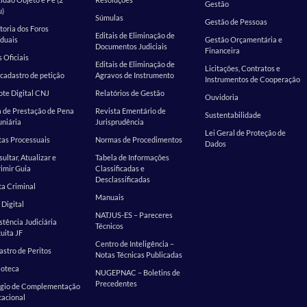
Gestão
u)
Súmulas
Gestão de Pessoas
toria dos Foros
Editais de Eliminação de
duais
Gestão Orçamentária e
Documentos Judiciais
Financeira
s Oficiais
Editais de Eliminação de
Licitações, Contratos e
cadastro de petição
Agravos de Instrumento
Instrumentos de Cooperação
te Digital CNJ
Relatórios de Gestão
Ouvidoria
 de Prestação de Pena
Revista Ementário de
Sustentabilidade
niária
Jurisprudência
Lei Geral de Proteção de
as Processuais
Normas de Procedimentos
Dados
ultar, Atualizar e
Tabela de Informações
imir Guia
Classificadas e
Desclassificadas
a Criminal
Manuais
 Digital
NATJUS-ES – Pareceres
stência Judiciária
Técnicos
uita JF
Centro de Inteligência –
stro de Peritos
Notas Técnicas Publicadas
ioteca
NUGEPNAC – Boletins de
Precedentes
ágio de Complementação
cacional