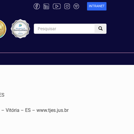
INTRANET
ES
tória – ES – www.tjes.jus.br