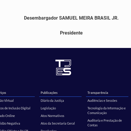
Desembargador SAMUEL MEIRA BRASIL JR.
Presidente
iços
Publicações
Transparência
ão Virtual
Diário da Justiça
Audiências e Sessões
os de Inclusão Digital
Legislação
Tecnologia da Informação e
Comunicação
ado Online
Atos Normativos
Auditoria e Prestação de
tidão Negativa
Atos da Secretaria Geral
Contas
idão Objeto e Pé (2º
Resoluções