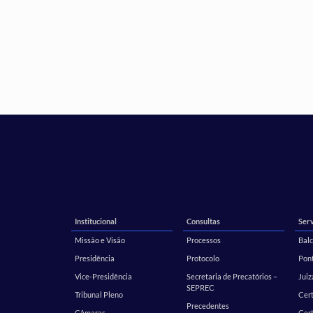
Institucional
Consultas
Serv
Missão e Visão
Processos
Balc
Presidência
Protocolo
Pont
Vice-Presidência
Secretaria de Precatórios –
Juiz
SEPREC
Tribunal Pleno
Cer
Precedentes
Câmaras
Cert