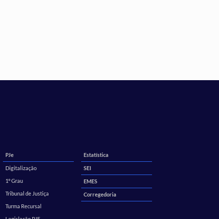
PJe
Estatística
Digitalização
SEI
1º Grau
EMES
Tribunal de Justiça
Corregedoria
Turma Recursal
Legislação PJE