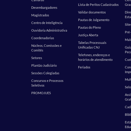
Lista de Peritos Cadastrados
Gra
Desembargadores
Validar documentos
Dire
Magistrados
Esta
Pautas de Julgamento
Centro de Inteligência
Site
Pautas do Pleno
Ouvidoria Administrativa
Pré-
Justiça Aberta
Coordenadorias
Malo
Tabelas Processuais
Núcleos, Comissões e
Unificadas CNJ
Guia
Comitês
Pecu
Telefones, endereços e
Setores
horários de atendimento
Cust
Plantão Judiciário
Feriados
Cons
Impr
Sessões Colegiadas
Mult
Concursos e Processos
Seletivos
Selo
PROMOJUES
Assi
Grat
Cada
Bibl
Est
Edu