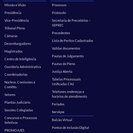
Missão e Visão
Processos
Presidência
Protocolo
Vice-Presidência
Secretaria de Precatórios –
SEPREC
Tribunal Pleno
Precedentes
Câmaras
Lista de Peritos Cadastrados
Desembargadores
Validar documentos
Magistrados
Pautas de Julgamento
Centro de Inteligência
Pautas do Pleno
Ouvidoria Administrativa
Justiça Aberta
Coordenadorias
Tabelas Processuais
Núcleos, Comissões e
Unificadas CNJ
Comitês
Telefones, endereços e
Setores
horários de atendimento
Plantão Judiciário
Feriados
Sessões Colegiadas
Serviços
Concursos e Processos
Balcão Virtual
Seletivos
Pontos de Inclusão Digital
PROMOJUES