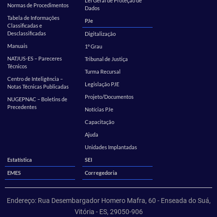
Lei Geral de Proteção de
Normas de Procedimentos
Dados
Tabela de Informações
PJe
Classificadas e
Desclassificadas
Digitalização
Manuais
1º Grau
NATJUS-ES – Pareceres
Tribunal de Justiça
Técnicos
Turma Recursal
Centro de Inteligência –
Legislação PJE
Notas Técnicas Publicadas
Projeto/Documentos
NUGEPNAC – Boletins de
Precedentes
Notícias PJe
Capacitação
Ajuda
Unidades Implantadas
Estatística
SEI
EMES
Corregedoria
Endereço: Rua Desembargador Homero Mafra, 60 - Enseada do Suá,
Vitória - ES, 29050-906