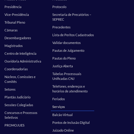
Presidência
Protocolo
Vice-Presidência
Secretaria de Precatórios –
SEPREC
Tribunal Pleno
Precedentes
Câmaras
Lista de Peritos Cadastrados
Desembargadores
Validar documentos
Magistrados
Pautas de Julgamento
Centro de Inteligência
Pautas do Pleno
Ouvidoria Administrativa
Justiça Aberta
Coordenadorias
Tabelas Processuais
Núcleos, Comissões e
Unificadas CNJ
Comitês
Telefones, endereços e
Setores
horários de atendimento
Plantão Judiciário
Feriados
Sessões Colegiadas
Serviços
Concursos e Processos
Balcão Virtual
Seletivos
Pontos de Inclusão Digital
PROMOJUES
Juizado Online