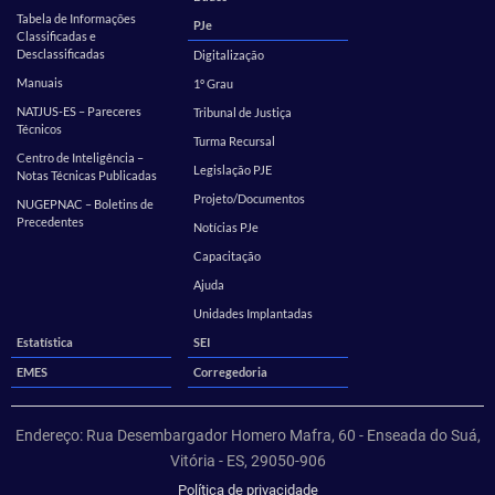
Tabela de Informações
PJe
Classificadas e
Desclassificadas
Digitalização
Manuais
1º Grau
NATJUS-ES – Pareceres
Tribunal de Justiça
Técnicos
Turma Recursal
Centro de Inteligência –
Legislação PJE
Notas Técnicas Publicadas
Projeto/Documentos
NUGEPNAC – Boletins de
Precedentes
Notícias PJe
Capacitação
Ajuda
Unidades Implantadas
Estatística
SEI
EMES
Corregedoria
Endereço: Rua Desembargador Homero Mafra, 60 - Enseada do Suá,
Vitória - ES, 29050-906
Política de privacidade