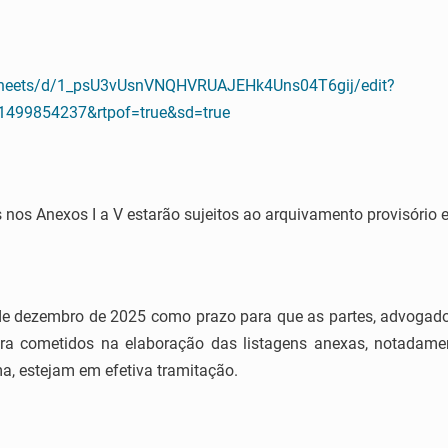
dsheets/d/1_psU3vUsnVNQHVRUAJEHk4Uns04T6gij/edit?
499854237&rtpof=true&sd=true
s nos Anexos I a V estarão sujeitos ao arquivamento provisório 
0 de dezembro de 2025 como prazo para que as partes, advogado
ra cometidos na elaboração das listagens anexas, notadamen
a, estejam em efetiva tramitação.