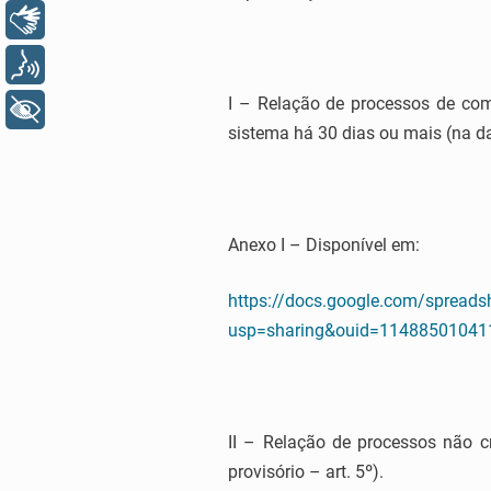
Libras
Voz
I – Relação de processos de co
+ Acessibilidade
sistema há 30 dias ou mais (na da
Anexo I – Disponível em:
https://docs.google.com/sprea
usp=sharing&ouid=114885010411
II – Relação de processos não c
provisório – art. 5º).