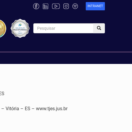
INTRANET
ES
tória – ES – www.tjes.jus.br