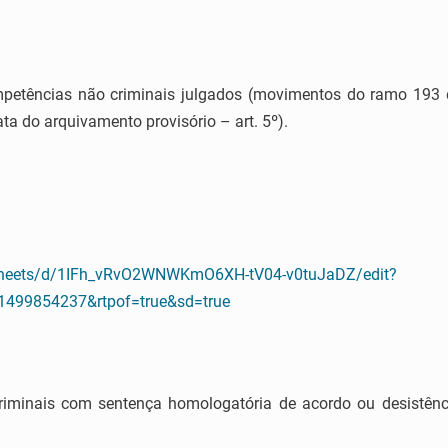
mpetências não criminais julgados (movimentos do ramo 19
ta do arquivamento provisório – art. 5º).
dsheets/d/1IFh_vRvO2WNWKmO6XH-tV04-v0tuJaDZ/edit?
499854237&rtpof=true&sd=true
riminais com sentença homologatória de acordo ou desistênc