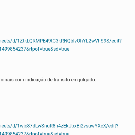
dsheets/d/1ZtkLQRMPE49tG3kRNQblvOhYL2wVhS9S/edit?
499854237&rtpof=true&sd=true
iminais com indicação de trânsito em julgado.
dsheets/d/1wjc87dLwSnuR8h4zEkUbxBi2vsuwYXcX/edit?
499854237&rtpof=true&sd=true