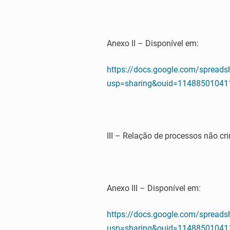
Anexo II – Disponível em:
https://docs.google.com/sprea
usp=sharing&ouid=114885010411
III – Relação de processos não cr
Anexo III – Disponível em:
https://docs.google.com/sprea
usp=sharing&ouid=114885010411