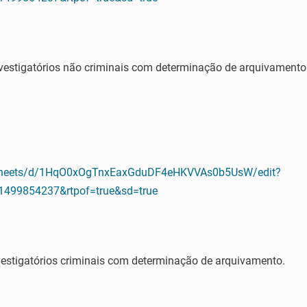
vestigatórios não criminais com determinação de arquivamento
adsheets/d/1HqO0xOgTnxEaxGduDF4eHKVVAs0b5UsW/edit?
499854237&rtpof=true&sd=true
estigatórios criminais com determinação de arquivamento.