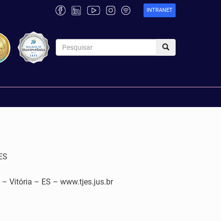
INTRANET
ES
tória – ES – www.tjes.jus.br