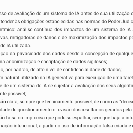
esso de avaliação de um sistema de IA antes de sua utilização
e atender às obrigações estabelecidas nas normas do Poder Judic
ítmico: análise contínua dos impactos de um sistema de IA 
tivas, mitigadoras de danos e de maximização dos impactos po
de IA utilizada.
vação da privacidade dos dados desde a concepção de qualquer
e na anonimização e encriptação de dados sigilosos;
ão, por padrão, de alto nível de confidencialidade de dados;
m natural utilizado na IA generativa para execução de uma taref
e de um sistema de IA se sujeitar à avaliação dos seus algori
te possível;
ão clara, sempre que tecnicamente possível, de como as “decis
idade de questionamento e revisão dos resultados gerados pela 
o falsa ou imprecisa que pode se espalhar, sem que haja a int
mação intencional, a partir do uso de informação falsa criada 