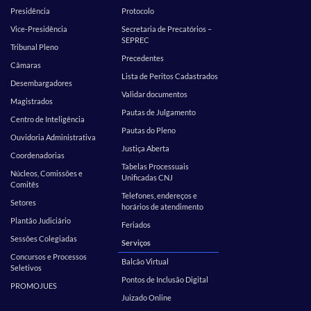
Presidência
Protocolo
Vice-Presidência
Secretaria de Precatórios –
SEPREC
Tribunal Pleno
Precedentes
Câmaras
Lista de Peritos Cadastrados
Desembargadores
Validar documentos
Magistrados
Pautas de Julgamento
Centro de Inteligência
Pautas do Pleno
Ouvidoria Administrativa
Justiça Aberta
Coordenadorias
Tabelas Processuais
Núcleos, Comissões e
Unificadas CNJ
Comitês
Telefones, endereços e
Setores
horários de atendimento
Plantão Judiciário
Feriados
Sessões Colegiadas
Serviços
Concursos e Processos
Balcão Virtual
Seletivos
Pontos de Inclusão Digital
PROMOJUES
Juizado Online