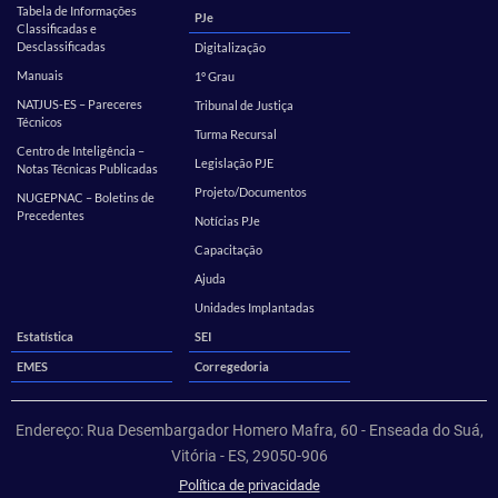
Tabela de Informações
PJe
Classificadas e
Desclassificadas
Digitalização
Manuais
1º Grau
NATJUS-ES – Pareceres
Tribunal de Justiça
Técnicos
Turma Recursal
Centro de Inteligência –
Legislação PJE
Notas Técnicas Publicadas
Projeto/Documentos
NUGEPNAC – Boletins de
Precedentes
Notícias PJe
Capacitação
Ajuda
Unidades Implantadas
Estatística
SEI
EMES
Corregedoria
Endereço: Rua Desembargador Homero Mafra, 60 - Enseada do Suá,
Vitória - ES, 29050-906
Política de privacidade