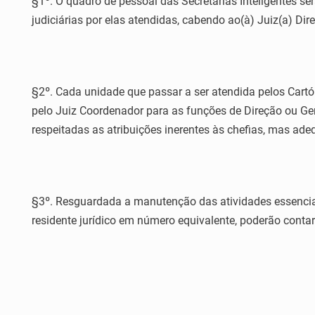
§1º. O quadro de pessoal das Secretarias Inteligentes ser
judiciárias por elas atendidas, cabendo ao(à) Juiz(a) Di
§2º. Cada unidade que passar a ser atendida pelos Cartór
pelo Juiz Coordenador para as funções de Direção ou Gerê
respeitadas as atribuições inerentes às chefias, mas ad
§3º. Resguardada a manutenção das atividades essenciais
residente jurídico em número equivalente, poderão contar