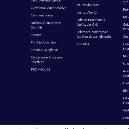
Centro de Inteligência
Site
Pautas do Pleno
Ouvidoria Administrativa
Pré-
Justiça Aberta
Coordenadorias
Malo
Tabelas Processuais
Núcleos, Comissões e
Unificadas CNJ
Guia
Comitês
Pecu
Telefones, endereços e
Setores
horários de atendimento
Cust
Plantão Judiciário
Feriados
Cons
Impr
Sessões Colegiadas
Mult
Concursos e Processos
Seletivos
Selo
PROMOJUES
Assi
Grat
Cada
Bibl
Est
Edu
Visi
Cen