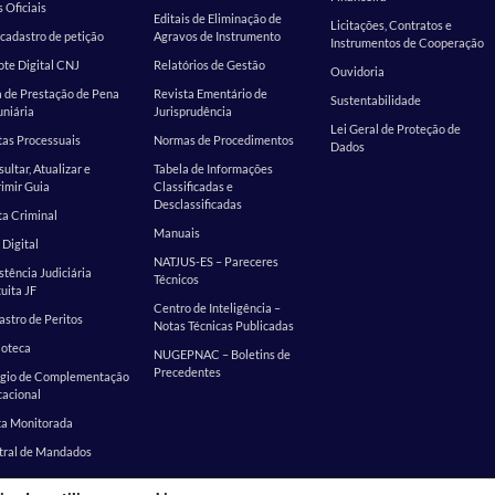
s Oficiais
Editais de Eliminação de
Licitações, Contratos e
cadastro de petição
Agravos de Instrumento
Instrumentos de Cooperação
te Digital CNJ
Relatórios de Gestão
Ouvidoria
 de Prestação de Pena
Revista Ementário de
Sustentabilidade
niária
Jurisprudência
Lei Geral de Proteção de
as Processuais
Normas de Procedimentos
Dados
ultar, Atualizar e
Tabela de Informações
imir Guia
Classificadas e
Desclassificadas
a Criminal
Manuais
 Digital
NATJUS-ES – Pareceres
stência Judiciária
Técnicos
uita JF
Centro de Inteligência –
stro de Peritos
Notas Técnicas Publicadas
ioteca
NUGEPNAC – Boletins de
Precedentes
ágio de Complementação
cacional
ta Monitorada
tral de Mandados