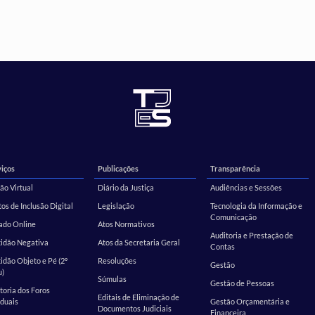
iços
Publicações
Transparência
ão Virtual
Diário da Justiça
Audiências e Sessões
os de Inclusão Digital
Legislação
Tecnologia da Informação e
Comunicação
ado Online
Atos Normativos
Auditoria e Prestação de
tidão Negativa
Atos da Secretaria Geral
Contas
idão Objeto e Pé (2º
Resoluções
Gestão
u)
Súmulas
Gestão de Pessoas
toria dos Foros
Editais de Eliminação de
duais
Gestão Orçamentária e
Documentos Judiciais
Financeira