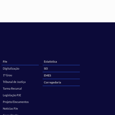
PJe
Estatística
Digitalização
SEI
1º Grau
EMES
Tribunal de Justiça
Corregedoria
Turma Recursal
Legislação PJE
Projeto/Documentos
Notícias PJe