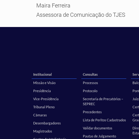
Maira Ferreira
Assessora de Comunicação do TJES
Institucional
Consultas
Serv
Missão e Visão
Processos
Balc
Presidência
Protocolo
Pont
Vice-Presidência
Secretaria de Precatórios –
Juiz
SEPREC
Tribunal Pleno
Cer
Precedentes
Câmaras
Cert
Lista de Peritos Cadastrados
Gra
Desembargadores
Validar documentos
Dire
Magistrados
Esta
Pautas de Julgamento