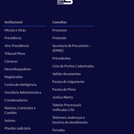
Institucional
Consultas
Missão e Visão
Processos
Presidência
Protocolo
Vice-Presidência
Secretaria de Precatórios –
SEPREC
Tribunal Pleno
Precedentes
Câmaras
Lista de Peritos Cadastrados
Desembargadores
Validar documentos
Magistrados
Pautas de Julgamento
Centro de Inteligência
Pautas do Pleno
Ouvidoria Administrativa
Justiça Aberta
Coordenadorias
Tabelas Processuais
Núcleos, Comissões e
Unificadas CNJ
Comitês
Telefones, endereços e
Setores
horários de atendimento
Plantão Judiciário
Feriados