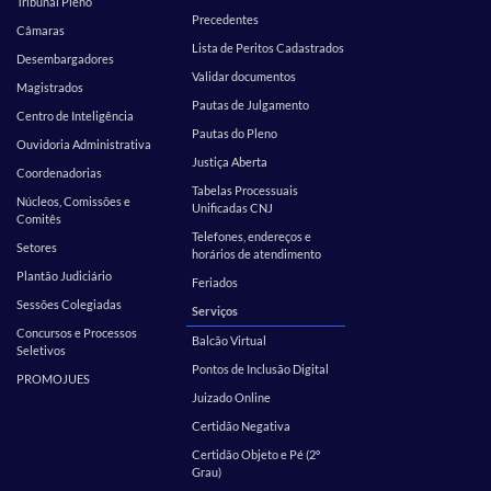
Tribunal Pleno
Precedentes
Câmaras
Lista de Peritos Cadastrados
Desembargadores
Validar documentos
Magistrados
Pautas de Julgamento
Centro de Inteligência
Pautas do Pleno
Ouvidoria Administrativa
Justiça Aberta
Coordenadorias
Tabelas Processuais
Núcleos, Comissões e
Unificadas CNJ
Comitês
Telefones, endereços e
Setores
horários de atendimento
Plantão Judiciário
Feriados
Sessões Colegiadas
Serviços
Concursos e Processos
Balcão Virtual
Seletivos
Pontos de Inclusão Digital
PROMOJUES
Juizado Online
Certidão Negativa
Certidão Objeto e Pé (2º
Grau)