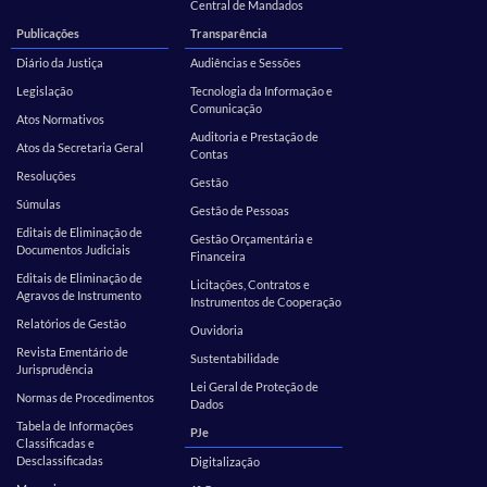
Central de Mandados
Publicações
Transparência
Diário da Justiça
Audiências e Sessões
Legislação
Tecnologia da Informação e
Comunicação
Atos Normativos
Auditoria e Prestação de
Atos da Secretaria Geral
Contas
Resoluções
Gestão
Súmulas
Gestão de Pessoas
Editais de Eliminação de
Gestão Orçamentária e
Documentos Judiciais
Financeira
Editais de Eliminação de
Licitações, Contratos e
Agravos de Instrumento
Instrumentos de Cooperação
Relatórios de Gestão
Ouvidoria
Revista Ementário de
Sustentabilidade
Jurisprudência
Lei Geral de Proteção de
Normas de Procedimentos
Dados
Tabela de Informações
PJe
Classificadas e
Desclassificadas
Digitalização