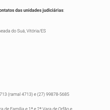
ontatos das unidades judiciárias
:
seada do Suá, Vitória/ES
4713 (ramal 4713) e (27) 99878-5685
ara de Família e 1ª e 2ª Vara de Orfão e