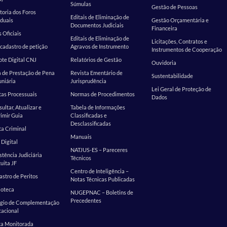
Súmulas
Gestão de Pessoas
toria dos Foros
Editais de Eliminação de
duais
Gestão Orçamentária e
Documentos Judiciais
Financeira
s Oficiais
Editais de Eliminação de
Licitações, Contratos e
cadastro de petição
Agravos de Instrumento
Instrumentos de Cooperação
te Digital CNJ
Relatórios de Gestão
Ouvidoria
 de Prestação de Pena
Revista Ementário de
Sustentabilidade
niária
Jurisprudência
Lei Geral de Proteção de
as Processuais
Normas de Procedimentos
Dados
ultar, Atualizar e
Tabela de Informações
imir Guia
Classificadas e
Desclassificadas
a Criminal
Manuais
 Digital
NATJUS-ES – Pareceres
stência Judiciária
Técnicos
uita JF
Centro de Inteligência –
stro de Peritos
Notas Técnicas Publicadas
ioteca
NUGEPNAC – Boletins de
Precedentes
ágio de Complementação
cacional
ta Monitorada