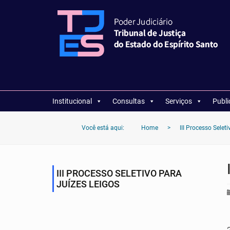
Institucional
Consultas
Serviços
Publ
Você está aqui:
Home
>
III Processo Selet
III PROCESSO SELETIVO PARA
JUÍZES LEIGOS