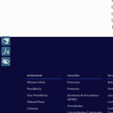
Libras
Voz
+ Acessibilidade
Institucional
Consultas
Serv
Missão e Visão
Processos
Balc
Presidência
Protocolo
Pont
Vice-Presidência
Secretaria de Precatórios –
Juiz
SEPREC
Tribunal Pleno
Cer
Precedentes
Câmaras
Cert
Lista de Peritos Cadastrados
Gra