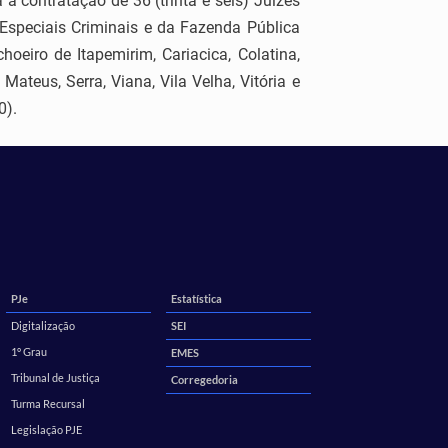
 contratação de 36 (trinta e seis) Juízes
 Especiais Criminais e da Fazenda Pública
oeiro de Itapemirim, Cariacica, Colatina,
Mateus, Serra, Viana, Vila Velha, Vitória e
0).
PJe
Estatística
Digitalização
SEI
1º Grau
EMES
Tribunal de Justiça
Corregedoria
Turma Recursal
Legislação PJE