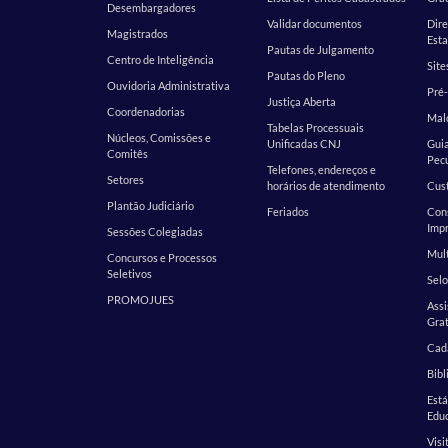
Desembargadores
Validar documentos
Dire
Magistrados
Esta
Pautas de Julgamento
Centro de Inteligência
Site
Pautas do Pleno
Ouvidoria Administrativa
Pré-
Justiça Aberta
Coordenadorias
Malo
Tabelas Processuais
Núcleos, Comissões e
Unificadas CNJ
Guia
Comitês
Pecu
Telefones, endereços e
Setores
horários de atendimento
Cust
Plantão Judiciário
Feriados
Cons
Impr
Sessões Colegiadas
Mult
Concursos e Processos
Seletivos
Selo
PROMOJUES
Assi
Grat
Cada
Bibl
Est
Edu
Visi