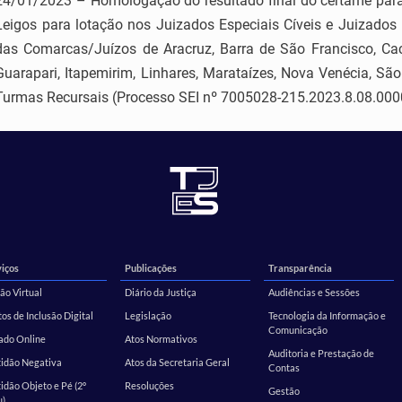
24/01/2023 – Homologação do resultado final do certame para a
Leigos para lotação nos Juizados Especiais Cíveis e Juizados
das Comarcas/Juízos de Aracruz, Barra de São Francisco, Cach
Guarapari, Itapemirim, Linhares, Marataízes, Nova Venécia, São 
Turmas Recursais (Processo SEI nº 7005028-215.2023.8.08.000
iços
Publicações
Transparência
ão Virtual
Diário da Justiça
Audiências e Sessões
os de Inclusão Digital
Legislação
Tecnologia da Informação e
Comunicação
ado Online
Atos Normativos
Auditoria e Prestação de
tidão Negativa
Atos da Secretaria Geral
Contas
idão Objeto e Pé (2º
Resoluções
Gestão
u)