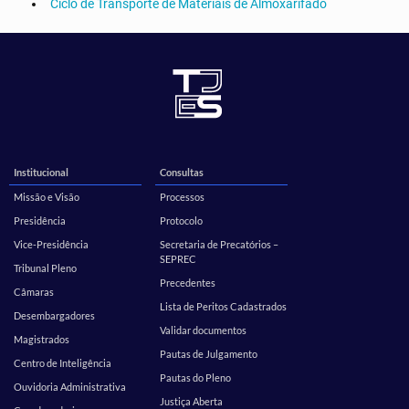
Ciclo de Transporte de Materiais de Almoxarifado
Institucional
Consultas
Missão e Visão
Processos
Presidência
Protocolo
Vice-Presidência
Secretaria de Precatórios –
SEPREC
Tribunal Pleno
Precedentes
Câmaras
Lista de Peritos Cadastrados
Desembargadores
Validar documentos
Magistrados
Pautas de Julgamento
Centro de Inteligência
Pautas do Pleno
Ouvidoria Administrativa
Justiça Aberta