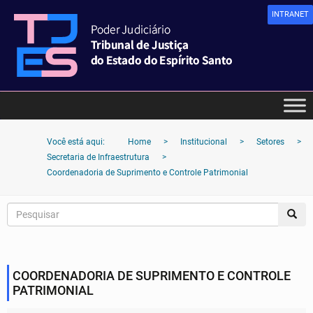
INTRANET
Você está aqui:
Home
>
Institucional
>
Setores
>
Secretaria de Infraestrutura
>
Coordenadoria de Suprimento e Controle Patrimonial
COORDENADORIA DE SUPRIMENTO E CONTROLE
PATRIMONIAL