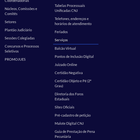
Coordenadorias
Tabelas Processuais
Núcleos, Comissões e
Unificadas CNJ
Comitês
Telefones, endereços e
Setores
horários de atendimento
Plantão Judiciário
Feriados
Sessões Colegiadas
Serviços
Concursos e Processos
Balcão Virtual
Seletivos
Pontos de Inclusão Digital
PROMOJUES
Juizado Online
Certidão Negativa
Certidão Objeto e Pé (2º
Grau)
Diretoria dos Foros
Estaduais
Sites Oficiais
Pré-cadastro de petição
Malote Digital CNJ
Guia de Prestação de Pena
Pecuniária