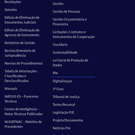
Resoluções
Gestão
Súmulas
Gestão de Pessoas
Editais de Eliminação de
Gestão Orçamentária e
Documentos Judiciais
Financeira
Editais de Eliminação de
Licitações, Contratos e
Agravos de Instrumento
Instrumentos de Cooperação
Relatórios de Gestão
Ouvidoria
Revista Ementário de
Sustentabilidade
Jurisprudência
Lei Geral de Proteção de
Normas de Procedimentos
Dados
Tabela de Informações
PJe
Classificadas e
Desclassificadas
Digitalização
Manuais
1º Grau
NATJUS-ES – Pareceres
Tribunal de Justiça
Técnicos
Turma Recursal
Centro de Inteligência –
Legislação PJE
Notas Técnicas Publicadas
Projeto/Documentos
NUGEPNAC – Boletins de
Precedentes
Notícias PJe