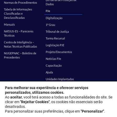
Normas de Procedimentos
Dados
Tabela de Informações
PJe
Classificadas e
Desclassificadas
Digitalização
Manuais
1º Grau
NATJUS-ES – Pareceres
Tribunal de Justiça
Técnicos
Turma Recursal
Centro de Inteligência –
Legislação PJE
Notas Técnicas Publicadas
Projeto/Documentos
NUGEPNAC – Boletins de
Precedentes
Notícias PJe
Capacitação
Ajuda
Unidades Implantadas
Estatística
SEI
Para melhorar sua experiência e oferecer serviços
personalizados, utilizamos cookies.
EMES
Corregedoria
Ao
aceitar
, você terá acesso a todas as funcionalidades do site. Se
clicar em
"Rejeitar Cookies"
, os cookies não essenciais serão
desativados.
Endereço: Rua Desembargador Homero Mafra, 60 - Enseada do Suá,
Para personalizar suas preferências, clique em
"Personalizar"
.
Vitória - ES, 29050-906