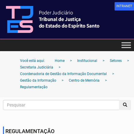
INTRANET
Você está aqui:
Home
>
Institucional
>
Setores
>
Secretaria Judiciária
>
Coordenadoria de Gestão da Informação Documental
>
Gestão da Informação
>
Centro de Memória
>
Regulamentação
REGULAMENTAÇÃO