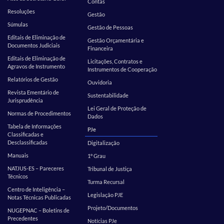
Contas
Resoluções
Gestão
Súmulas
Gestão de Pessoas
Editais de Eliminação de
Gestão Orçamentária e
Documentos Judiciais
Financeira
Editais de Eliminação de
Licitações, Contratos e
Agravos de Instrumento
Instrumentos de Cooperação
Relatórios de Gestão
Ouvidoria
Revista Ementário de
Sustentabilidade
Jurisprudência
Lei Geral de Proteção de
Normas de Procedimentos
Dados
Tabela de Informações
PJe
Classificadas e
Desclassificadas
Digitalização
Manuais
1º Grau
NATJUS-ES – Pareceres
Tribunal de Justiça
Técnicos
Turma Recursal
Centro de Inteligência –
Legislação PJE
Notas Técnicas Publicadas
Projeto/Documentos
NUGEPNAC – Boletins de
Precedentes
Notícias PJe