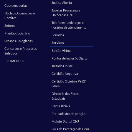
Justiça Aberta
Coordenadorias
Tabelas Processuais
Núcleos, Comissões e
Unificadas CNJ
Comitês
Telefones, endereços e
Setores
horários de atendimento
Plantão Judiciário
Feriados
Sessões Colegiadas
Serviços
Concursos e Processos
Balcão Virtual
Seletivos
Pontos de Inclusão Digital
PROMOJUES
Juizado Online
Certidão Negativa
Certidão Objeto e Pé (2º
Grau)
Diretoria dos Foros
Estaduais
Sites Oficiais
Pré-cadastro de petição
Malote Digital CNJ
Guia de Prestação de Pena