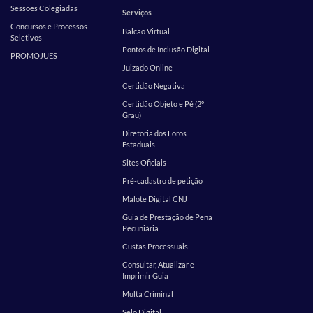
Sessões Colegiadas
Serviços
Concursos e Processos
Balcão Virtual
Seletivos
Pontos de Inclusão Digital
PROMOJUES
Juizado Online
Certidão Negativa
Certidão Objeto e Pé (2º
Grau)
Diretoria dos Foros
Estaduais
Sites Oficiais
Pré-cadastro de petição
Malote Digital CNJ
Guia de Prestação de Pena
Pecuniária
Custas Processuais
Consultar, Atualizar e
Imprimir Guia
Multa Criminal
Selo Digital