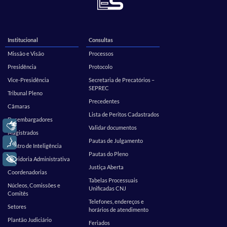
Institucional
Consultas
Missão e Visão
Processos
Presidência
Protocolo
Vice-Presidência
Secretaria de Precatórios –
SEPREC
Tribunal Pleno
Precedentes
Câmaras
Lista de Peritos Cadastrados
Desembargadores
Libras
Validar documentos
Magistrados
Pautas de Julgamento
Voz
Centro de Inteligência
Pautas do Pleno
+ Acessibilidade
Ouvidoria Administrativa
Justiça Aberta
Coordenadorias
Tabelas Processuais
Núcleos, Comissões e
Unificadas CNJ
Comitês
Telefones, endereços e
Setores
horários de atendimento
Plantão Judiciário
Feriados