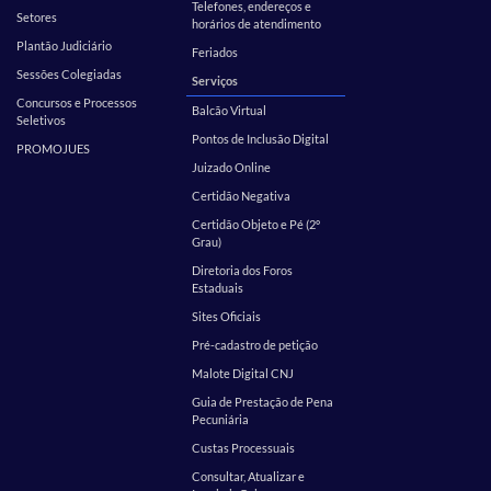
Telefones, endereços e
Setores
horários de atendimento
Plantão Judiciário
Feriados
Sessões Colegiadas
Serviços
Concursos e Processos
Balcão Virtual
Seletivos
Pontos de Inclusão Digital
PROMOJUES
Juizado Online
Certidão Negativa
Certidão Objeto e Pé (2º
Grau)
Diretoria dos Foros
Estaduais
Sites Oficiais
Pré-cadastro de petição
Malote Digital CNJ
Guia de Prestação de Pena
Pecuniária
Custas Processuais
Consultar, Atualizar e