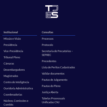
Institucional
Consultas
Missão e Visão
Processos
Presidência
Protocolo
Vice-Presidência
Secretaria de Precatórios –
SEPREC
Tribunal Pleno
Precedentes
Câmaras
Lista de Peritos Cadastrados
Desembargadores
Validar documentos
Magistrados
Pautas de Julgamento
Centro de Inteligência
Pautas do Pleno
Ouvidoria Administrativa
Justiça Aberta
Coordenadorias
Tabelas Processuais
Núcleos, Comissões e
Unificadas CNJ
Comitês