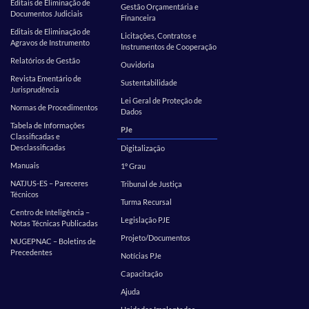
Editais de Eliminação de
Gestão Orçamentária e
Documentos Judiciais
Financeira
Editais de Eliminação de
Licitações, Contratos e
Agravos de Instrumento
Instrumentos de Cooperação
Relatórios de Gestão
Ouvidoria
Revista Ementário de
Sustentabilidade
Jurisprudência
Lei Geral de Proteção de
Normas de Procedimentos
Dados
Tabela de Informações
PJe
Classificadas e
Desclassificadas
Digitalização
Manuais
1º Grau
NATJUS-ES – Pareceres
Tribunal de Justiça
Técnicos
Turma Recursal
Centro de Inteligência –
Legislação PJE
Notas Técnicas Publicadas
Projeto/Documentos
NUGEPNAC – Boletins de
Precedentes
Notícias PJe
Capacitação
Ajuda