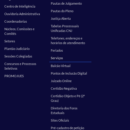
Pautas de Julgamento
Centro de Inteligência
Pautas do Pleno
Ouvidoria Administrativa
Justiça Aberta
Coordenadorias
Tabelas Processuais
Núcleos, Comissões e
Unificadas CNJ
Comitês
Telefones, endereços e
Setores
horários de atendimento
Plantão Judiciário
Feriados
Sessões Colegiadas
Serviços
Concursos e Processos
Balcão Virtual
Seletivos
Pontos de Inclusão Digital
PROMOJUES
Juizado Online
Certidão Negativa
Certidão Objeto e Pé (2º
Grau)
Diretoria dos Foros
Estaduais
Sites Oficiais
Pré-cadastro de petição