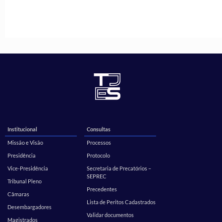
Institucional
Consultas
Missão e Visão
Processos
Presidência
Protocolo
Vice-Presidência
Secretaria de Precatórios –
SEPREC
Tribunal Pleno
Precedentes
Câmaras
Lista de Peritos Cadastrados
Desembargadores
Validar documentos
Magistrados