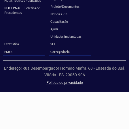
Notas Técnicas Publicadas
Projeto/Documentos
NUGEPNAC – Boletins de
Precedentes
Notícias PJe
Capacitação
Ajuda
Unidades Implantadas
Estatística
SEI
EMES
Corregedoria
Endereço: Rua Desembargador Homero Mafra, 60 - Enseada do Suá,
Vitória - ES, 29050-906
Política de privacidade