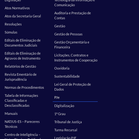
Comunicação
Atos Normativos
Auditoria e Prestação de
Atos da Secretaria Geral
Contas
Resoluções
Gestão
Súmulas
Gestão de Pessoas
Editais de Eliminação de
Gestão Orçamentária e
Documentos Judiciais
Financeira
Editais de Eliminação de
Licitações, Contratos e
Agravos de Instrumento
Instrumentos de Cooperação
Relatórios de Gestão
Ouvidoria
Revista Ementário de
Sustentabilidade
Jurisprudência
Lei Geral de Proteção de
Normas de Procedimentos
Dados
Tabela de Informações
PJe
Classificadas e
Desclassificadas
Digitalização
Manuais
1º Grau
NATJUS-ES – Pareceres
Tribunal de Justiça
Técnicos
Turma Recursal
Centro de Inteligência –
Legislação PJE