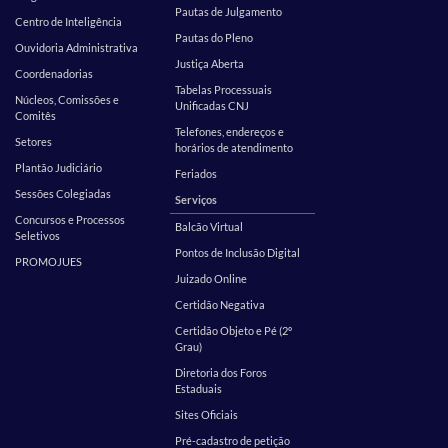
Pautas de Julgamento
Centro de Inteligência
Pautas do Pleno
Ouvidoria Administrativa
Justiça Aberta
Coordenadorias
Tabelas Processuais
Núcleos, Comissões e
Unificadas CNJ
Comitês
Telefones, endereços e
Setores
horários de atendimento
Plantão Judiciário
Feriados
Sessões Colegiadas
Serviços
Concursos e Processos
Balcão Virtual
Seletivos
Pontos de Inclusão Digital
PROMOJUES
Juizado Online
Certidão Negativa
Certidão Objeto e Pé (2º
Grau)
Diretoria dos Foros
Estaduais
Sites Oficiais
Pré-cadastro de petição