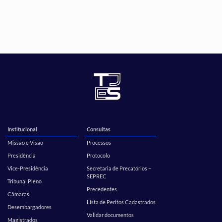
Institucional
Consultas
Missão e Visão
Processos
Presidência
Protocolo
Vice-Presidência
Secretaria de Precatórios –
SEPREC
Tribunal Pleno
Precedentes
Câmaras
Lista de Peritos Cadastrados
Desembargadores
Validar documentos
Magistrados