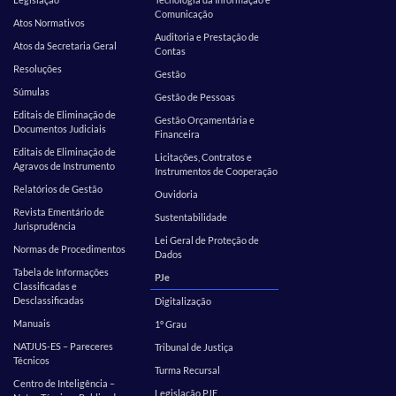
Comunicação
Atos Normativos
Auditoria e Prestação de
Atos da Secretaria Geral
Contas
Resoluções
Gestão
Súmulas
Gestão de Pessoas
Editais de Eliminação de
Gestão Orçamentária e
Documentos Judiciais
Financeira
Editais de Eliminação de
Licitações, Contratos e
Agravos de Instrumento
Instrumentos de Cooperação
Relatórios de Gestão
Ouvidoria
Revista Ementário de
Sustentabilidade
Jurisprudência
Lei Geral de Proteção de
Normas de Procedimentos
Dados
Tabela de Informações
PJe
Classificadas e
Desclassificadas
Digitalização
Manuais
1º Grau
NATJUS-ES – Pareceres
Tribunal de Justiça
Técnicos
Turma Recursal
Centro de Inteligência –
Legislação PJE