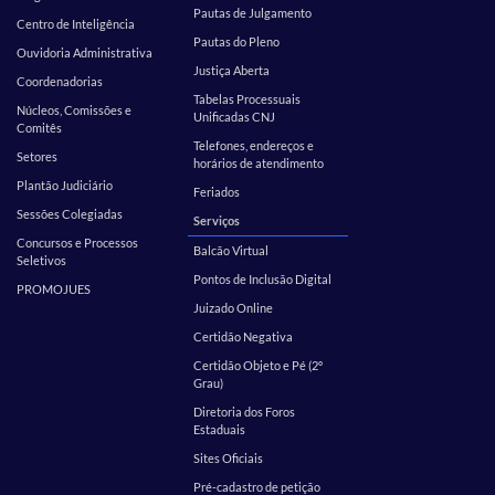
Pautas de Julgamento
Centro de Inteligência
Pautas do Pleno
Ouvidoria Administrativa
Justiça Aberta
Coordenadorias
Tabelas Processuais
Núcleos, Comissões e
Unificadas CNJ
Comitês
Telefones, endereços e
Setores
horários de atendimento
Plantão Judiciário
Feriados
Sessões Colegiadas
Serviços
Concursos e Processos
Balcão Virtual
Seletivos
Pontos de Inclusão Digital
PROMOJUES
Juizado Online
Certidão Negativa
Certidão Objeto e Pé (2º
Grau)
Diretoria dos Foros
Estaduais
Sites Oficiais
Pré-cadastro de petição