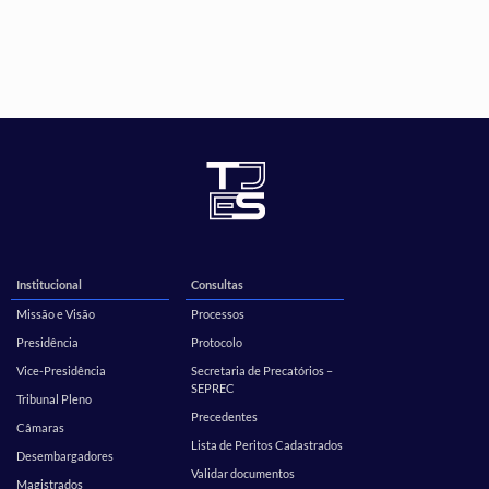
Institucional
Consultas
Missão e Visão
Processos
Presidência
Protocolo
Vice-Presidência
Secretaria de Precatórios –
SEPREC
Tribunal Pleno
Precedentes
Câmaras
Lista de Peritos Cadastrados
Desembargadores
Validar documentos
Magistrados