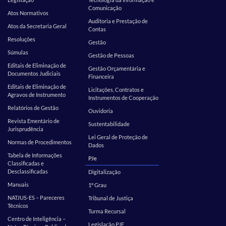
Comunicação
Atos Normativos
Auditoria e Prestação de
Atos da Secretaria Geral
Contas
Resoluções
Gestão
Súmulas
Gestão de Pessoas
Editais de Eliminação de
Gestão Orçamentária e
Documentos Judiciais
Financeira
Editais de Eliminação de
Licitações, Contratos e
Agravos de Instrumento
Instrumentos de Cooperação
Relatórios de Gestão
Ouvidoria
Revista Ementário de
Sustentabilidade
Jurisprudência
Lei Geral de Proteção de
Normas de Procedimentos
Dados
Tabela de Informações
PJe
Classificadas e
Desclassificadas
Digitalização
Manuais
1º Grau
NATJUS-ES – Pareceres
Tribunal de Justiça
Técnicos
Turma Recursal
Centro de Inteligência –
Legislação PJE