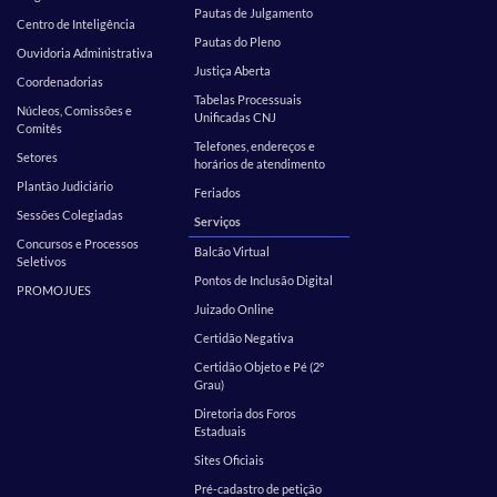
Pautas de Julgamento
Centro de Inteligência
Pautas do Pleno
Ouvidoria Administrativa
Justiça Aberta
Coordenadorias
Tabelas Processuais
Núcleos, Comissões e
Unificadas CNJ
Comitês
Telefones, endereços e
Setores
horários de atendimento
Plantão Judiciário
Feriados
Sessões Colegiadas
Serviços
Concursos e Processos
Balcão Virtual
Seletivos
Pontos de Inclusão Digital
PROMOJUES
Juizado Online
Certidão Negativa
Certidão Objeto e Pé (2º
Grau)
Diretoria dos Foros
Estaduais
Sites Oficiais
Pré-cadastro de petição