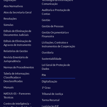
Comunicação
Atos Normativos
Auditoria e Prestação de
Atos da Secretaria Geral
Contas
Resoluções
Gestão
Súmulas
Gestão de Pessoas
Editais de Eliminação de
Gestão Orçamentária e
Documentos Judiciais
Financeira
Editais de Eliminação de
Licitações, Contratos e
Agravos de Instrumento
Instrumentos de Cooperação
Relatórios de Gestão
Ouvidoria
Revista Ementário de
Sustentabilidade
Jurisprudência
Lei Geral de Proteção de
Normas de Procedimentos
Dados
Tabela de Informações
PJe
Classificadas e
Desclassificadas
Digitalização
Manuais
1º Grau
NATJUS-ES – Pareceres
Tribunal de Justiça
Técnicos
Turma Recursal
Centro de Inteligência –
Legislação PJE