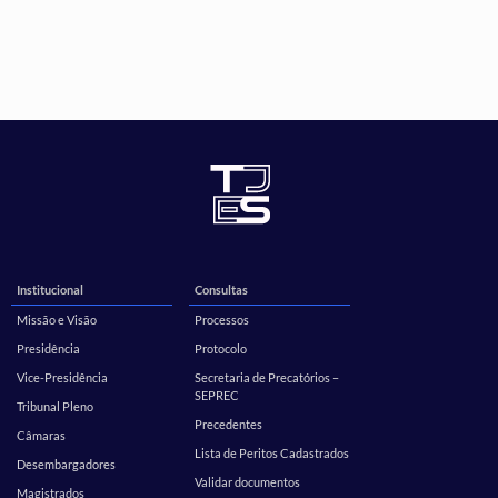
Institucional
Consultas
Missão e Visão
Processos
Presidência
Protocolo
Vice-Presidência
Secretaria de Precatórios –
SEPREC
Tribunal Pleno
Precedentes
Câmaras
Lista de Peritos Cadastrados
Desembargadores
Validar documentos
Magistrados