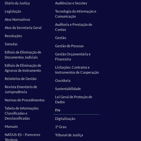
Diário da Justiça
Audiências e Sessões
Legislação
Tecnologia da Informação e
Comunicação
Atos Normativos
Auditoria e Prestação de
Atos da Secretaria Geral
Contas
Resoluções
Gestão
Súmulas
Gestão de Pessoas
Editais de Eliminação de
Gestão Orçamentária e
Documentos Judiciais
Financeira
Editais de Eliminação de
Licitações, Contratos e
Agravos de Instrumento
Instrumentos de Cooperação
Relatórios de Gestão
Ouvidoria
Revista Ementário de
Sustentabilidade
Jurisprudência
Lei Geral de Proteção de
Normas de Procedimentos
Dados
Tabela de Informações
PJe
Classificadas e
Desclassificadas
Digitalização
Manuais
1º Grau
NATJUS-ES – Pareceres
Tribunal de Justiça
Técnicos