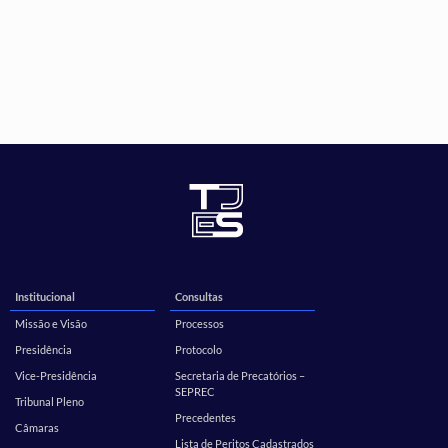
Institucional
Consultas
Missão e Visão
Processos
Presidência
Protocolo
Vice-Presidência
Secretaria de Precatórios –
SEPREC
Tribunal Pleno
Precedentes
Câmaras
Lista de Peritos Cadastrados