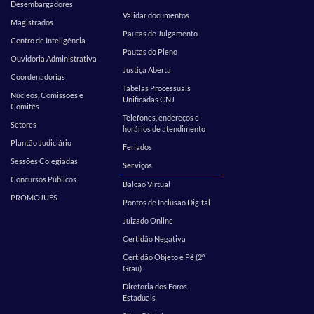
Desembargadores
Validar documentos
Magistrados
Pautas de Julgamento
Centro de Inteligência
Pautas do Pleno
Ouvidoria Administrativa
Justiça Aberta
Coordenadorias
Tabelas Processuais
Núcleos, Comissões e
Unificadas CNJ
Comitês
Telefones, endereços e
Setores
horários de atendimento
Plantão Judiciário
Feriados
Sessões Colegiadas
Serviços
Concursos Públicos
Balcão Virtual
PROMOJUES
Pontos de Inclusão Digital
Juizado Online
Certidão Negativa
Certidão Objeto e Pé (2º
Grau)
Diretoria dos Foros
Estaduais