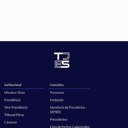
Institucional
Consultas
Missão e Visão
Processos
Presidência
Protocolo
Vice-Presidência
Secretaria de Precatórios –
SEPREC
Tribunal Pleno
Precedentes
Câmaras
Lista de Peritos Cadastrados