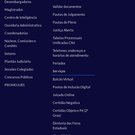
Desembargadores
Validar documentos
Magistrados
Pautas de Julgamento
Centro de Inteligência
Pautas do Pleno
Ouvidoria Administrativa
Justiça Aberta
Coordenadorias
Tabelas Processuais
Núcleos, Comissões e
Unificadas CNJ
Comitês
Telefones, endereços e
Setores
horários de atendimento
Plantão Judiciário
Feriados
Sessões Colegiadas
Serviços
Concursos Públicos
Balcão Virtual
PROMOJUES
Pontos de Inclusão Digital
Juizado Online
Certidão Negativa
Certidão Objeto e Pé (2º
Grau)
Diretoria dos Foros
Estaduais