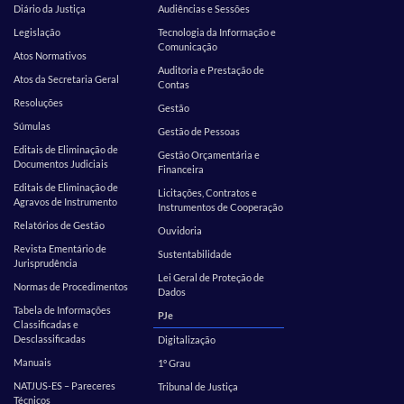
Diário da Justiça
Audiências e Sessões
Legislação
Tecnologia da Informação e
Comunicação
Atos Normativos
Auditoria e Prestação de
Atos da Secretaria Geral
Contas
Resoluções
Gestão
Súmulas
Gestão de Pessoas
Editais de Eliminação de
Gestão Orçamentária e
Documentos Judiciais
Financeira
Editais de Eliminação de
Licitações, Contratos e
Agravos de Instrumento
Instrumentos de Cooperação
Relatórios de Gestão
Ouvidoria
Revista Ementário de
Sustentabilidade
Jurisprudência
Lei Geral de Proteção de
Normas de Procedimentos
Dados
Tabela de Informações
PJe
Classificadas e
Desclassificadas
Digitalização
Manuais
1º Grau
NATJUS-ES – Pareceres
Tribunal de Justiça
Técnicos