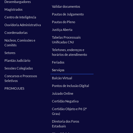
Desembargadores
Validar documentos
Magistrados
Pautas de Julgamento
Centro de Inteligência
Pautas do Pleno
Ouvidoria Administrativa
Justiça Aberta
Coordenadorias
Tabelas Processuais
Núcleos, Comissões e
Unificadas CNJ
Comitês
Telefones, endereços e
Setores
horários de atendimento
Plantão Judiciário
Feriados
Sessões Colegiadas
Serviços
Concursos e Processos
Balcão Virtual
Seletivos
Pontos de Inclusão Digital
PROMOJUES
Juizado Online
Certidão Negativa
Certidão Objeto e Pé (2º
Grau)
Diretoria dos Foros
Estaduais