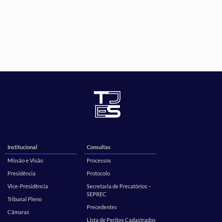
Institucional
Consultas
Missão e Visão
Processos
Presidência
Protocolo
Vice-Presidência
Secretaria de Precatórios –
SEPREC
Tribunal Pleno
Precedentes
Câmaras
Lista de Peritos Cadastrados