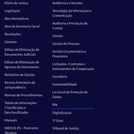
Diário da Justiça
Audiências e Sessões
Legislação
Tecnologia da Informação e
Comunicação
Atos Normativos
Auditoria e Prestação de
Atos da Secretaria Geral
Contas
Resoluções
Gestão
Súmulas
Gestão de Pessoas
Editais de Eliminação de
Gestão Orçamentária e
Documentos Judiciais
Financeira
Editais de Eliminação de
Licitações, Contratos e
Agravos de Instrumento
Instrumentos de Cooperação
Relatórios de Gestão
Ouvidoria
Revista Ementário de
Sustentabilidade
Jurisprudência
Lei Geral de Proteção de
Normas de Procedimentos
Dados
Tabela de Informações
PJe
Classificadas e
Desclassificadas
Digitalização
Manuais
1º Grau
NATJUS-ES – Pareceres
Tribunal de Justiça
Técnicos