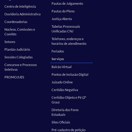
Pautas de Julgamento
Centro de Inteligência
Pautas do Pleno
Ouvidoria Administrativa
Justiça Aberta
Coordenadorias
Tabelas Processuais
Núcleos, Comissões e
Unificadas CNJ
Comitês
Telefones, endereços e
Setores
horários de atendimento
Plantão Judiciário
Feriados
Sessões Colegiadas
Serviços
Concursos e Processos
Balcão Virtual
Seletivos
Pontos de Inclusão Digital
PROMOJUES
Juizado Online
Certidão Negativa
Certidão Objeto e Pé (2º
Grau)
Diretoria dos Foros
Estaduais
Sites Oficiais
Pré-cadastro de petição