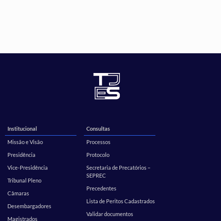
Institucional
Consultas
Missão e Visão
Processos
Presidência
Protocolo
Vice-Presidência
Secretaria de Precatórios –
SEPREC
Tribunal Pleno
Precedentes
Câmaras
Lista de Peritos Cadastrados
Desembargadores
Validar documentos
Magistrados