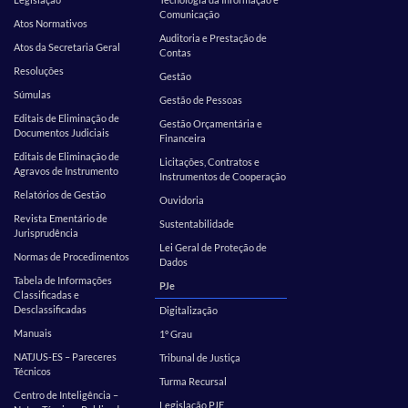
Comunicação
Atos Normativos
Auditoria e Prestação de
Atos da Secretaria Geral
Contas
Resoluções
Gestão
Súmulas
Gestão de Pessoas
Editais de Eliminação de
Gestão Orçamentária e
Documentos Judiciais
Financeira
Editais de Eliminação de
Licitações, Contratos e
Agravos de Instrumento
Instrumentos de Cooperação
Relatórios de Gestão
Ouvidoria
Revista Ementário de
Sustentabilidade
Jurisprudência
Lei Geral de Proteção de
Normas de Procedimentos
Dados
Tabela de Informações
PJe
Classificadas e
Desclassificadas
Digitalização
Manuais
1º Grau
NATJUS-ES – Pareceres
Tribunal de Justiça
Técnicos
Turma Recursal
Centro de Inteligência –
Legislação PJE