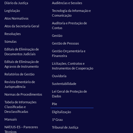
Diário da Justiça
Audiências e Sessões
Legislação
Tecnologia da Informação e
Comunicação
Atos Normativos
Auditoria e Prestação de
Atos da Secretaria Geral
Contas
Resoluções
Gestão
Súmulas
Gestão de Pessoas
Editais de Eliminação de
Gestão Orçamentária e
Documentos Judiciais
Financeira
Editais de Eliminação de
Licitações, Contratos e
Agravos de Instrumento
Instrumentos de Cooperação
Relatórios de Gestão
Ouvidoria
Revista Ementário de
Sustentabilidade
Jurisprudência
Lei Geral de Proteção de
Normas de Procedimentos
Dados
Tabela de Informações
PJe
Classificadas e
Desclassificadas
Digitalização
Manuais
1º Grau
NATJUS-ES – Pareceres
Tribunal de Justiça
Técnicos