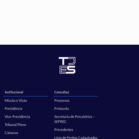
Institucional
Consultas
Missão e Visão
Processos
Presidência
Protocolo
Vice-Presidência
Secretaria de Precatórios –
SEPREC
Tribunal Pleno
Precedentes
Câmaras
Lista de Peritos Cadastrados