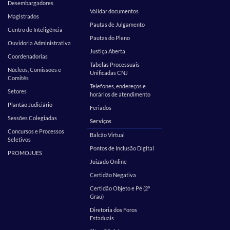
Desembargadores
Validar documentos
Magistrados
Pautas de Julgamento
Centro de Inteligência
Pautas do Pleno
Ouvidoria Administrativa
Justiça Aberta
Coordenadorias
Tabelas Processuais
Núcleos, Comissões e
Unificadas CNJ
Comitês
Telefones, endereços e
Setores
horários de atendimento
Plantão Judiciário
Feriados
Sessões Colegiadas
Serviços
Concursos e Processos
Balcão Virtual
Seletivos
Pontos de Inclusão Digital
PROMOJUES
Juizado Online
Certidão Negativa
Certidão Objeto e Pé (2º
Grau)
Diretoria dos Foros
Estaduais