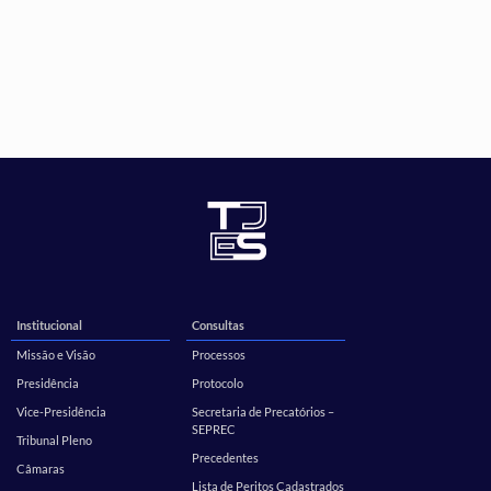
Institucional
Consultas
Missão e Visão
Processos
Presidência
Protocolo
Vice-Presidência
Secretaria de Precatórios –
SEPREC
Tribunal Pleno
Precedentes
Câmaras
Lista de Peritos Cadastrados