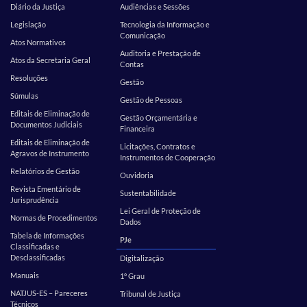
Diário da Justiça
Audiências e Sessões
Legislação
Tecnologia da Informação e
Comunicação
Atos Normativos
Auditoria e Prestação de
Atos da Secretaria Geral
Contas
Resoluções
Gestão
Súmulas
Gestão de Pessoas
Editais de Eliminação de
Gestão Orçamentária e
Documentos Judiciais
Financeira
Editais de Eliminação de
Licitações, Contratos e
Agravos de Instrumento
Instrumentos de Cooperação
Relatórios de Gestão
Ouvidoria
Revista Ementário de
Sustentabilidade
Jurisprudência
Lei Geral de Proteção de
Normas de Procedimentos
Dados
Tabela de Informações
PJe
Classificadas e
Desclassificadas
Digitalização
Manuais
1º Grau
NATJUS-ES – Pareceres
Tribunal de Justiça
Técnicos