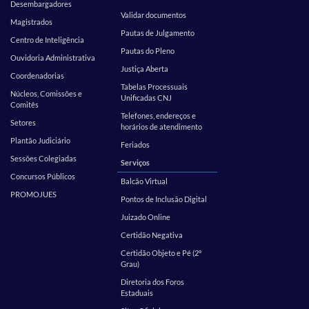
Desembargadores
Validar documentos
Magistrados
Pautas de Julgamento
Centro de Inteligência
Pautas do Pleno
Ouvidoria Administrativa
Justiça Aberta
Coordenadorias
Tabelas Processuais
Núcleos, Comissões e
Unificadas CNJ
Comitês
Telefones, endereços e
Setores
horários de atendimento
Plantão Judiciário
Feriados
Sessões Colegiadas
Serviços
Concursos Públicos
Balcão Virtual
PROMOJUES
Pontos de Inclusão Digital
Juizado Online
Certidão Negativa
Certidão Objeto e Pé (2º
Grau)
Diretoria dos Foros
Estaduais