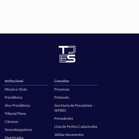
Institucional
Consultas
Missão e Visão
Processos
Presidência
Protocolo
Vice-Presidência
Secretaria de Precatórios –
SEPREC
Tribunal Pleno
Precedentes
Câmaras
Lista de Peritos Cadastrados
Desembargadores
Validar documentos
Magistrados