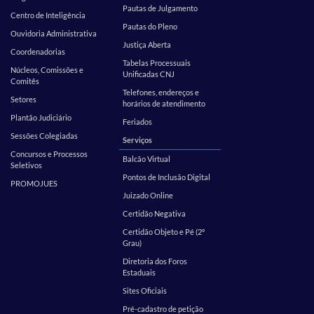
Pautas de Julgamento
Centro de Inteligência
Pautas do Pleno
Ouvidoria Administrativa
Justiça Aberta
Coordenadorias
Tabelas Processuais
Núcleos, Comissões e
Unificadas CNJ
Comitês
Telefones, endereços e
Setores
horários de atendimento
Plantão Judiciário
Feriados
Sessões Colegiadas
Serviços
Concursos e Processos
Balcão Virtual
Seletivos
Pontos de Inclusão Digital
PROMOJUES
Juizado Online
Certidão Negativa
Certidão Objeto e Pé (2º
Grau)
Diretoria dos Foros
Estaduais
Sites Oficiais
Pré-cadastro de petição