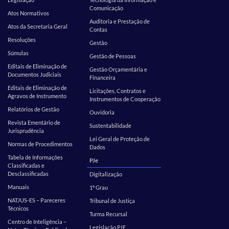
Comunicação
Atos Normativos
Auditoria e Prestação de
Atos da Secretaria Geral
Contas
Resoluções
Gestão
Súmulas
Gestão de Pessoas
Editais de Eliminação de
Gestão Orçamentária e
Documentos Judiciais
Financeira
Editais de Eliminação de
Licitações, Contratos e
Agravos de Instrumento
Instrumentos de Cooperação
Relatórios de Gestão
Ouvidoria
Revista Ementário de
Sustentabilidade
Jurisprudência
Lei Geral de Proteção de
Normas de Procedimentos
Dados
Tabela de Informações
PJe
Classificadas e
Desclassificadas
Digitalização
Manuais
1º Grau
NATJUS-ES – Pareceres
Tribunal de Justiça
Técnicos
Turma Recursal
Centro de Inteligência –
Legislação PJE