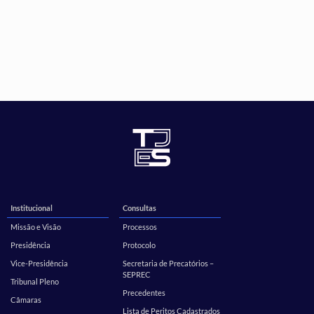
Institucional
Consultas
Missão e Visão
Processos
Presidência
Protocolo
Vice-Presidência
Secretaria de Precatórios –
SEPREC
Tribunal Pleno
Precedentes
Câmaras
Lista de Peritos Cadastrados