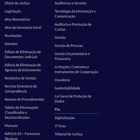
Diário da Justiça
Audiências e Sessões
Legislação
Tecnologia da Informação e
Comunicação
Atos Normativos
Auditoria e Prestação de
Atos da Secretaria Geral
Contas
Resoluções
Gestão
Súmulas
Gestão de Pessoas
Editais de Eliminação de
Gestão Orçamentária e
Documentos Judiciais
Financeira
Editais de Eliminação de
Licitações, Contratos e
Agravos de Instrumento
Instrumentos de Cooperação
Relatórios de Gestão
Ouvidoria
Revista Ementário de
Sustentabilidade
Jurisprudência
Lei Geral de Proteção de
Normas de Procedimentos
Dados
Tabela de Informações
PJe
Classificadas e
Desclassificadas
Digitalização
Manuais
1º Grau
NATJUS-ES – Pareceres
Tribunal de Justiça
Técnicos