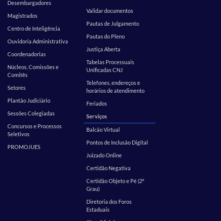
Desembargadores
Validar documentos
Magistrados
Pautas de Julgamento
Centro de Inteligência
Pautas do Pleno
Ouvidoria Administrativa
Justiça Aberta
Coordenadorias
Tabelas Processuais
Núcleos, Comissões e
Unificadas CNJ
Comitês
Telefones, endereços e
Setores
horários de atendimento
Plantão Judiciário
Feriados
Sessões Colegiadas
Serviços
Concursos e Processos
Balcão Virtual
Seletivos
Pontos de Inclusão Digital
PROMOJUES
Juizado Online
Certidão Negativa
Certidão Objeto e Pé (2º
Grau)
Diretoria dos Foros
Estaduais