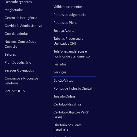
Desembargadores
Validar documentos
Magistrados
Pautas de Julgamento
Centro de Inteligência
Pautas do Pleno
Ouvidoria Administrativa
Justiça Aberta
Coordenadorias
Tabelas Processuais
Núcleos, Comissões e
Unificadas CNJ
Comitês
Telefones, endereços e
Setores
horários de atendimento
Plantão Judiciário
Feriados
Sessões Colegiadas
Serviços
Concursos e Processos
Balcão Virtual
Seletivos
Pontos de Inclusão Digital
PROMOJUES
Juizado Online
Certidão Negativa
Certidão Objeto e Pé (2º
Grau)
Diretoria dos Foros
Estaduais