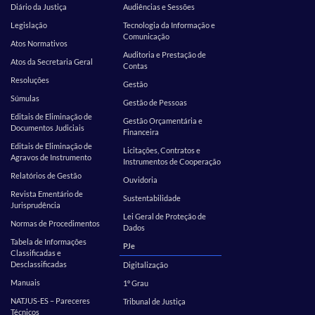
Diário da Justiça
Audiências e Sessões
Legislação
Tecnologia da Informação e
Comunicação
Atos Normativos
Auditoria e Prestação de
Atos da Secretaria Geral
Contas
Resoluções
Gestão
Súmulas
Gestão de Pessoas
Editais de Eliminação de
Gestão Orçamentária e
Documentos Judiciais
Financeira
Editais de Eliminação de
Licitações, Contratos e
Agravos de Instrumento
Instrumentos de Cooperação
Relatórios de Gestão
Ouvidoria
Revista Ementário de
Sustentabilidade
Jurisprudência
Lei Geral de Proteção de
Normas de Procedimentos
Dados
Tabela de Informações
PJe
Classificadas e
Desclassificadas
Digitalização
Manuais
1º Grau
NATJUS-ES – Pareceres
Tribunal de Justiça
Técnicos