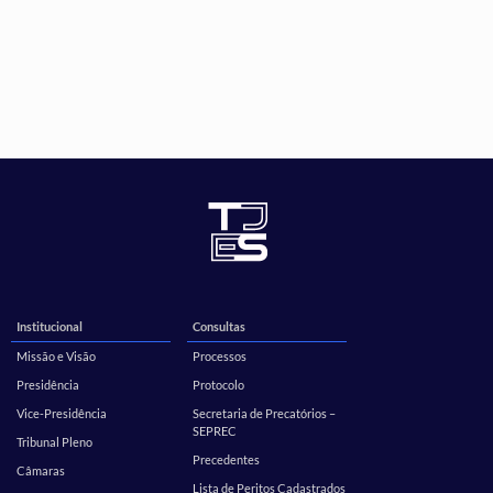
Institucional
Consultas
Missão e Visão
Processos
Presidência
Protocolo
Vice-Presidência
Secretaria de Precatórios –
SEPREC
Tribunal Pleno
Precedentes
Câmaras
Lista de Peritos Cadastrados