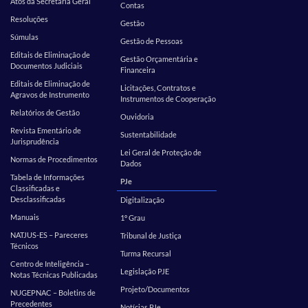
Atos da Secretaria Geral
Contas
Resoluções
Gestão
Súmulas
Gestão de Pessoas
Editais de Eliminação de
Gestão Orçamentária e
Documentos Judiciais
Financeira
Editais de Eliminação de
Licitações, Contratos e
Agravos de Instrumento
Instrumentos de Cooperação
Relatórios de Gestão
Ouvidoria
Revista Ementário de
Sustentabilidade
Jurisprudência
Lei Geral de Proteção de
Normas de Procedimentos
Dados
Tabela de Informações
PJe
Classificadas e
Desclassificadas
Digitalização
Manuais
1º Grau
NATJUS-ES – Pareceres
Tribunal de Justiça
Técnicos
Turma Recursal
Centro de Inteligência –
Legislação PJE
Notas Técnicas Publicadas
Projeto/Documentos
NUGEPNAC – Boletins de
Precedentes
Notícias PJe