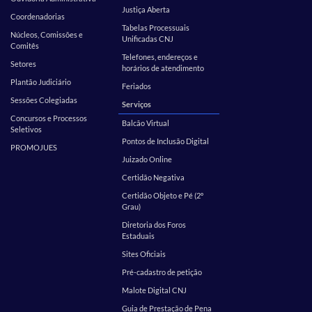
Justiça Aberta
Coordenadorias
Tabelas Processuais
Núcleos, Comissões e
Unificadas CNJ
Comitês
Telefones, endereços e
Setores
horários de atendimento
Plantão Judiciário
Feriados
Sessões Colegiadas
Serviços
Concursos e Processos
Balcão Virtual
Seletivos
Pontos de Inclusão Digital
PROMOJUES
Juizado Online
Certidão Negativa
Certidão Objeto e Pé (2º
Grau)
Diretoria dos Foros
Estaduais
Sites Oficiais
Pré-cadastro de petição
Malote Digital CNJ
Guia de Prestação de Pena