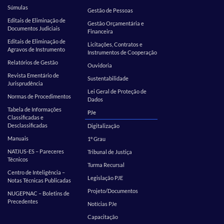
Súmulas
Gestão de Pessoas
Editais de Eliminação de
Gestão Orçamentária e
Documentos Judiciais
Financeira
Editais de Eliminação de
Licitações, Contratos e
Agravos de Instrumento
Instrumentos de Cooperação
Relatórios de Gestão
Ouvidoria
Revista Ementário de
Sustentabilidade
Jurisprudência
Lei Geral de Proteção de
Normas de Procedimentos
Dados
Tabela de Informações
PJe
Classificadas e
Desclassificadas
Digitalização
Manuais
1º Grau
NATJUS-ES – Pareceres
Tribunal de Justiça
Técnicos
Turma Recursal
Centro de Inteligência –
Legislação PJE
Notas Técnicas Publicadas
Projeto/Documentos
NUGEPNAC – Boletins de
Precedentes
Notícias PJe
Capacitação