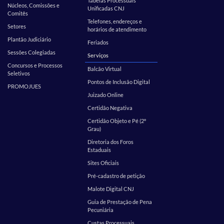
Tabelas Processuais
Núcleos, Comissões e
Unificadas CNJ
Comitês
Telefones, endereços e
Setores
horários de atendimento
Plantão Judiciário
Feriados
Sessões Colegiadas
Serviços
Concursos e Processos
Balcão Virtual
Seletivos
Pontos de Inclusão Digital
PROMOJUES
Juizado Online
Certidão Negativa
Certidão Objeto e Pé (2º
Grau)
Diretoria dos Foros
Estaduais
Sites Oficiais
Pré-cadastro de petição
Malote Digital CNJ
Guia de Prestação de Pena
Pecuniária
Custas Processuais