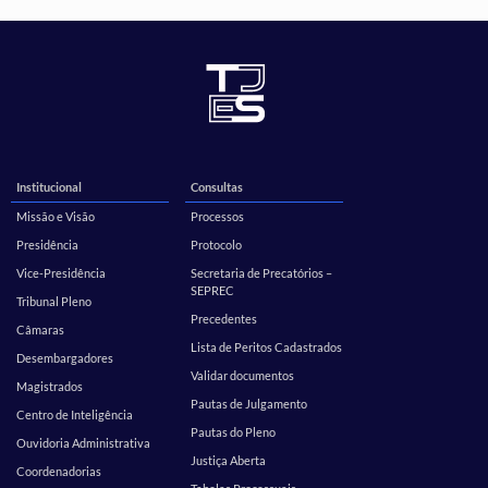
Institucional
Consultas
Missão e Visão
Processos
Presidência
Protocolo
Vice-Presidência
Secretaria de Precatórios –
SEPREC
Tribunal Pleno
Precedentes
Câmaras
Lista de Peritos Cadastrados
Desembargadores
Validar documentos
Magistrados
Pautas de Julgamento
Centro de Inteligência
Pautas do Pleno
Ouvidoria Administrativa
Justiça Aberta
Coordenadorias