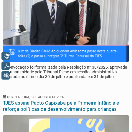
Libras
Voz
A convocação foi formalizada pela Resolução nº 38/2026, aprovada
por unanimidade pelo Tribunal Pleno em sessão administrativa
+ Acessibilidade
realizada no último dia 30 de julho e publicada em 31 de julho.
QUARTA-FEIRA, 5 DE AGOSTO DE 2026
TJES assina Pacto Capixaba pela Primeira Infância e
reforça políticas de desenvolvimento para crianças