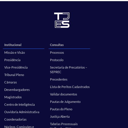
Institucional
Consultas
Missão e Visão
Processos
Presidência
Protocolo
Vice-Presidência
Secretaria de Precatórios –
SEPREC
Tribunal Pleno
Precedentes
Câmaras
Lista de Peritos Cadastrados
Desembargadores
Validar documentos
Magistrados
Pautas de Julgamento
Centro de Inteligência
Pautas do Pleno
Ouvidoria Administrativa
Justiça Aberta
Coordenadorias
Tabelas Processuais
Núcleos, Comissões e