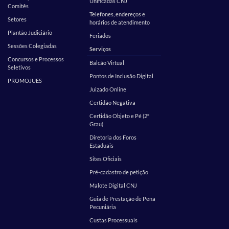
Unificadas CNJ
Comitês
Telefones, endereços e
Setores
horários de atendimento
Plantão Judiciário
Feriados
Sessões Colegiadas
Serviços
Concursos e Processos
Balcão Virtual
Seletivos
Pontos de Inclusão Digital
PROMOJUES
Juizado Online
Certidão Negativa
Certidão Objeto e Pé (2º
Grau)
Diretoria dos Foros
Estaduais
Sites Oficiais
Pré-cadastro de petição
Malote Digital CNJ
Guia de Prestação de Pena
Pecuniária
Custas Processuais