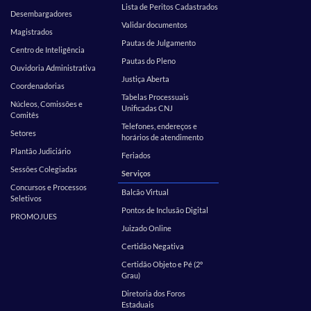
Lista de Peritos Cadastrados
Desembargadores
Validar documentos
Magistrados
Pautas de Julgamento
Centro de Inteligência
Pautas do Pleno
Ouvidoria Administrativa
Justiça Aberta
Coordenadorias
Tabelas Processuais
Núcleos, Comissões e
Unificadas CNJ
Comitês
Telefones, endereços e
Setores
horários de atendimento
Plantão Judiciário
Feriados
Sessões Colegiadas
Serviços
Concursos e Processos
Balcão Virtual
Seletivos
Pontos de Inclusão Digital
PROMOJUES
Juizado Online
Certidão Negativa
Certidão Objeto e Pé (2º
Grau)
Diretoria dos Foros
Estaduais