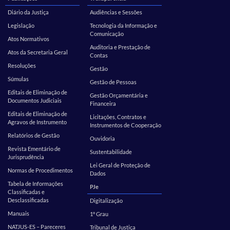
Diário da Justiça
Audiências e Sessões
Legislação
Tecnologia da Informação e
Comunicação
Atos Normativos
Auditoria e Prestação de
Atos da Secretaria Geral
Contas
Resoluções
Gestão
Súmulas
Gestão de Pessoas
Editais de Eliminação de
Gestão Orçamentária e
Documentos Judiciais
Financeira
Editais de Eliminação de
Licitações, Contratos e
Agravos de Instrumento
Instrumentos de Cooperação
Relatórios de Gestão
Ouvidoria
Revista Ementário de
Sustentabilidade
Jurisprudência
Lei Geral de Proteção de
Normas de Procedimentos
Dados
Tabela de Informações
PJe
Classificadas e
Desclassificadas
Digitalização
Manuais
1º Grau
NATJUS-ES – Pareceres
Tribunal de Justiça