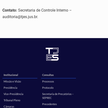
Contato:
Secretaria de Controle Interno –
auditoria@tjes.jus.br.
Institucional
Consultas
Missão e Visão
Processos
Presidência
Protocolo
Vice-Presidência
Secretaria de Precatórios –
SEPREC
Tribunal Pleno
Precedentes
Câmaras