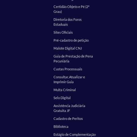
Certidão Objeto e Pé (2º
Grau)
Diretoria dos Foros
Estaduais
Sites Oficiais
Pré-cadastro de petição
Malote Digital CNJ
Guia de Prestação de Pena
Pecuniária
Custas Processuais
Consultar, Atualizar e
Imprimir Guia
Multa Criminal
Selo Digital
Assistência Judiciária
Gratuita JF
Cadastro de Peritos
Biblioteca
Estágio de Complementação