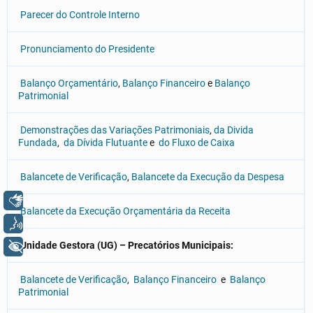
Parecer do Controle Interno
Pronunciamento do Presidente
Balanço Orçamentário
,
Balanço Financeiro
e
Balanço
Patrimonial
Demonstrações das Variações Patrimoniais
,
da Divida
Fundada
,
da Dívida Flutuante
e
do Fluxo de Caixa
Balancete de Verificação
,
Balancete da Execução da Despesa
Libras
Balancete da Execução Orçamentária da Receita
Voz
U
nidade Gestora (UG) – Precatórios Municipais:
+ Acessibilidade
Balancete de Verificação
,
Balanço Financeiro
e
Balanço
Patrimonial