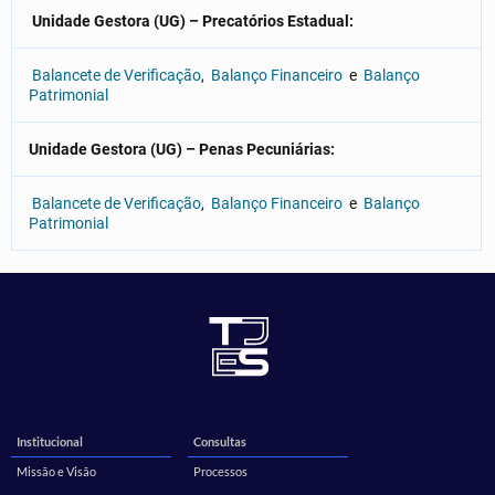
Unidade Gestora (UG) – Precatórios Estadual:
Balancete de Verificação
,
Balanço Financeiro
e
Balanço
Patrimonial
Unidade Gestora (UG) – Penas Pecuniárias:
Balancete de Verificação
,
Balanço Financeiro
e
Balanço
Patrimonial
Institucional
Consultas
Missão e Visão
Processos