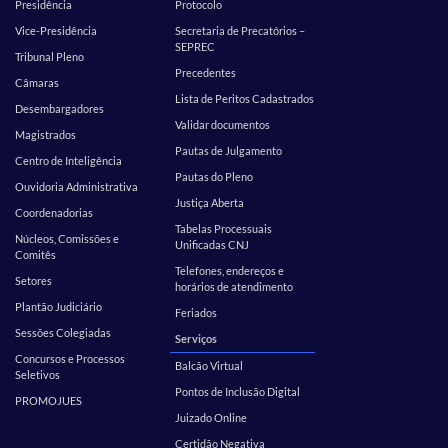
Presidência
Protocolo
Vice-Presidência
Secretaria de Precatórios –
SEPREC
Tribunal Pleno
Precedentes
Câmaras
Lista de Peritos Cadastrados
Desembargadores
Validar documentos
Magistrados
Pautas de Julgamento
Centro de Inteligência
Pautas do Pleno
Ouvidoria Administrativa
Justiça Aberta
Coordenadorias
Tabelas Processuais
Núcleos, Comissões e
Unificadas CNJ
Comitês
Telefones, endereços e
Setores
horários de atendimento
Plantão Judiciário
Feriados
Sessões Colegiadas
Serviços
Concursos e Processos
Balcão Virtual
Seletivos
Pontos de Inclusão Digital
PROMOJUES
Juizado Online
Certidão Negativa