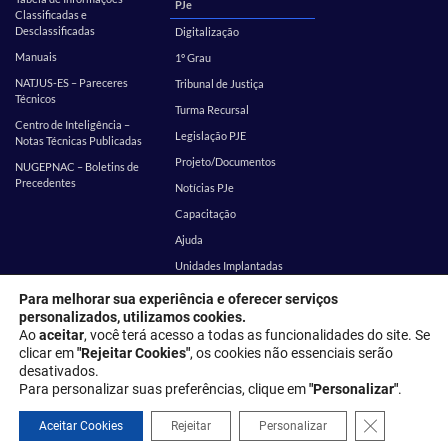
PJe
Classificadas e
Desclassificadas
Digitalização
Manuais
1º Grau
NATJUS-ES – Pareceres
Tribunal de Justiça
Técnicos
Turma Recursal
Centro de Inteligência –
Legislação PJE
Notas Técnicas Publicadas
Projeto/Documentos
NUGEPNAC – Boletins de
Precedentes
Notícias PJe
Capacitação
Ajuda
Unidades Implantadas
Estatística
SEI
Para melhorar sua experiência e oferecer serviços
personalizados, utilizamos cookies.
EMES
Corregedoria
Ao
aceitar
, você terá acesso a todas as funcionalidades do site. Se
clicar em
"Rejeitar Cookies"
, os cookies não essenciais serão
desativados.
Endereço: Rua Desembargador Homero Mafra, 60 - Enseada do Suá,
Para personalizar suas preferências, clique em
"Personalizar"
.
Vitória - ES, 29050-906
Close GDPR 
Política de privacidade
Aceitar Cookies
Rejeitar
Personalizar