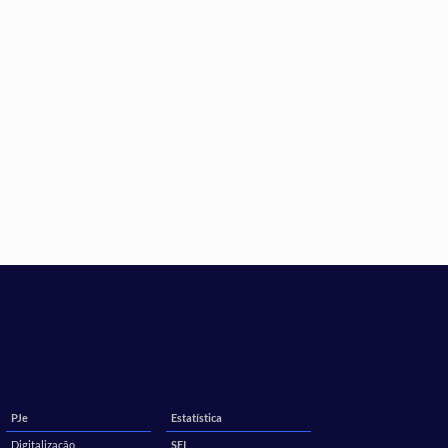
PJe
Estatística
Digitalização
SEI