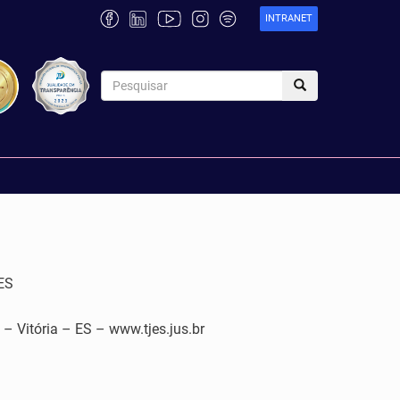
INTRANET
ES
tória – ES – www.tjes.jus.br