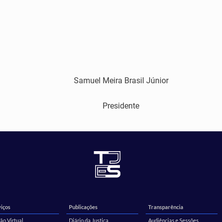
Samuel Meira Brasil Júnior
Presidente
iços
Publicações
Transparência
ão Virtual
Diário da Justiça
Audiências e Sessões