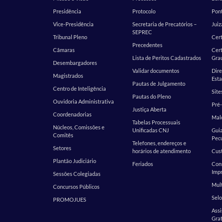
Presidência
Protocolo
Pont
Vice-Presidência
Secretaria de Precatórios –
Juiz
SEPREC
Tribunal Pleno
Cer
Precedentes
Câmaras
Cert
Lista de Peritos Cadastrados
Gra
Desembargadores
Validar documentos
Dire
Magistrados
Esta
Pautas de Julgamento
Centro de Inteligência
Site
Pautas do Pleno
Ouvidoria Administrativa
Pré-
Justiça Aberta
Coordenadorias
Malo
Tabelas Processuais
Núcleos, Comissões e
Unificadas CNJ
Guia
Comitês
Pecu
Telefones, endereços e
Setores
horários de atendimento
Cust
Plantão Judiciário
Feriados
Cons
Impr
Sessões Colegiadas
Mult
Concursos Públicos
Selo
PROMOJUES
Assi
Grat