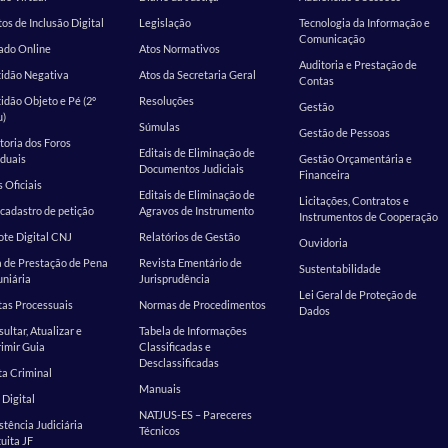
os de Inclusão Digital
Legislação
Tecnologia da Informação e
Comunicação
ado Online
Atos Normativos
Auditoria e Prestação de
tidão Negativa
Atos da Secretaria Geral
Contas
idão Objeto e Pé (2º
Resoluções
Gestão
u)
Súmulas
Gestão de Pessoas
toria dos Foros
Editais de Eliminação de
duais
Gestão Orçamentária e
Documentos Judiciais
Financeira
s Oficiais
Editais de Eliminação de
Licitações, Contratos e
cadastro de petição
Agravos de Instrumento
Instrumentos de Cooperação
te Digital CNJ
Relatórios de Gestão
Ouvidoria
 de Prestação de Pena
Revista Ementário de
Sustentabilidade
niária
Jurisprudência
Lei Geral de Proteção de
as Processuais
Normas de Procedimentos
Dados
ultar, Atualizar e
Tabela de Informações
imir Guia
Classificadas e
Desclassificadas
a Criminal
Manuais
 Digital
NATJUS-ES – Pareceres
stência Judiciária
Técnicos
uita JF