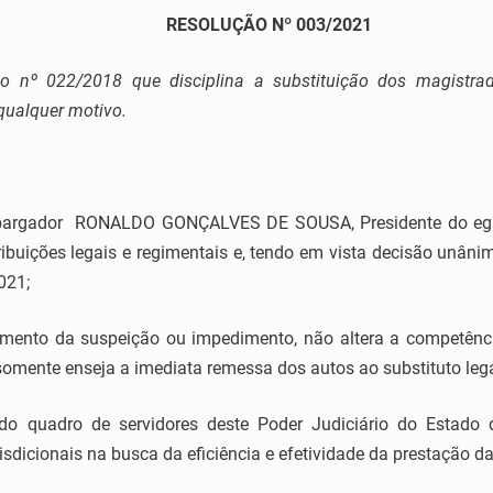
RESOLUÇÃO Nº 003/2021
ão nº 022/2018 que disciplina a substituição dos
magistra
qualquer motivo.
bargador RONALDO GONÇALVES DE SOUSA, Presidente do egrég
ribuições legais e regimentais e, tendo em vista decisão unâni
021;
mento da suspeição ou impedimento, não altera a competênci
-somente enseja a imediata remessa dos autos ao substituto lega
 do quadro de servidores deste Poder Judiciário do Estado 
sdicionais na busca da eficiência e efetividade da prestação da t