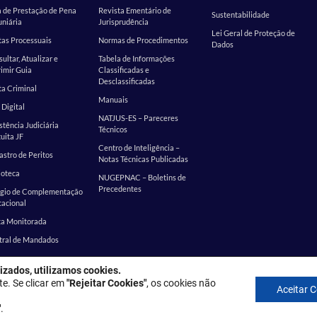
 de Prestação de Pena
Revista Ementário de
Sustentabilidade
niária
Jurisprudência
Lei Geral de Proteção de
as Processuais
Normas de Procedimentos
Dados
ultar, Atualizar e
Tabela de Informações
imir Guia
Classificadas e
Desclassificadas
a Criminal
Manuais
 Digital
NATJUS-ES – Pareceres
stência Judiciária
Técnicos
uita JF
Centro de Inteligência –
stro de Peritos
Notas Técnicas Publicadas
ioteca
NUGEPNAC – Boletins de
Precedentes
ágio de Complementação
cacional
ta Monitorada
tral de Mandados
izados, utilizamos cookies.
: Rua Desembargador Homero Mafra, 60 - Enseada do Suá, Vitória - ES, 
te. Se clicar em
"Rejeitar Cookies"
, os cookies não
Aceitar 
Política de privacidade
"
.