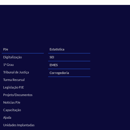
PJe
Estatística
Digitalização
SEI
1º Grau
EMES
Tribunal de Justiça
Corregedoria
Turma Recursal
Legislação PJE
Projeto/Documentos
Notícias PJe
Capacitação
Ajuda
Unidades Implantadas