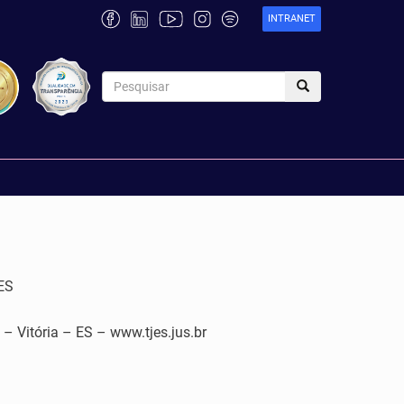
INTRANET
ES
tória – ES – www.tjes.jus.br