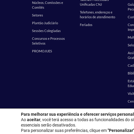
Núcleos, Comissões e
Unificadas CNJ
Guia
Comitês
Pecu
Telefones, endereços e
Setores
horários de atendimento
Cust
Plantão Judiciário
Feriados
Cons
Impr
Sessões Colegiadas
Mult
Concursos e Processos
Seletivos
Selo
PROMOJUES
Assi
Grat
Cada
Bibl
Est
Edu
Visi
Cen
Para melhorar sua experiência e oferecer serviços personal
Endereço
Ao
aceitar
, você terá acesso a todas as funcionalidades do si
essenciais serão desativados.
Para personalizar suas preferências, clique em
"Personalizar