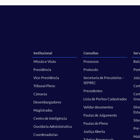
Institucional
Consultas
Serv
Missão e Visão
Processos
Balc
Presidência
Protocolo
Pont
Vice-Presidência
Secretaria de Precatórios –
Juiz
SEPREC
Tribunal Pleno
Cer
Precedentes
Câmaras
Cert
Lista de Peritos Cadastrados
Gra
Desembargadores
Validar documentos
Dire
Magistrados
Esta
Pautas de Julgamento
Centro de Inteligência
Site
Pautas do Pleno
Ouvidoria Administrativa
Pré-
Justiça Aberta
Coordenadorias
Malo
Tabelas Processuais