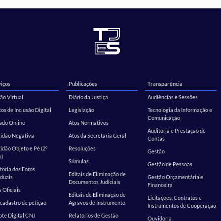
iços
Publicações
Transparência
ão Virtual
Diário da Justiça
Audiências e Sessões
os de Inclusão Digital
Legislação
Tecnologia da Informação e
Comunicação
ado Online
Atos Normativos
Auditoria e Prestação de
tidão Negativa
Atos da Secretaria Geral
Contas
idão Objeto e Pé (2º
Resoluções
Gestão
u)
Súmulas
Gestão de Pessoas
toria dos Foros
Editais de Eliminação de
duais
Gestão Orçamentária e
Documentos Judiciais
Financeira
s Oficiais
Editais de Eliminação de
Licitações, Contratos e
cadastro de petição
Agravos de Instrumento
Instrumentos de Cooperação
te Digital CNJ
Relatórios de Gestão
Ouvidoria