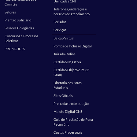
Unificadas CNJ
Comitês
Telefones, endereços e
Setores
horários de atendimento
Plantão Judiciário
Feriados
Sessões Colegiadas
Serviços
Concursos e Processos
Balcão Virtual
Seletivos
Pontos de Inclusão Digital
PROMOJUES
Juizado Online
Certidão Negativa
Certidão Objeto e Pé (2º
Grau)
Diretoria dos Foros
Estaduais
Sites Oficiais
Pré-cadastro de petição
Malote Digital CNJ
Guia de Prestação de Pena
Pecuniária
Custas Processuais