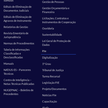
Súmulas
Gestão de Pessoas
Editais de Eliminação de
Gestão Orçamentária e
Documentos Judiciais
Financeira
Editais de Eliminação de
Licitações, Contratos e
Agravos de Instrumento
Instrumentos de Cooperação
Relatórios de Gestão
Ouvidoria
Revista Ementário de
Sustentabilidade
Jurisprudência
Lei Geral de Proteção de
Normas de Procedimentos
Dados
Tabela de Informações
PJe
Classificadas e
Desclassificadas
Digitalização
Manuais
1º Grau
NATJUS-ES – Pareceres
Tribunal de Justiça
Técnicos
Turma Recursal
Centro de Inteligência –
Legislação PJE
Notas Técnicas Publicadas
Projeto/Documentos
NUGEPNAC – Boletins de
Precedentes
Notícias PJe
Capacitação
Ajuda