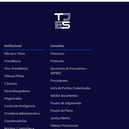
Institucional
Consultas
Missão e Visão
Processos
Presidência
Protocolo
Vice-Presidência
Secretaria de Precatórios –
SEPREC
Tribunal Pleno
Precedentes
Câmaras
Lista de Peritos Cadastrados
Desembargadores
Validar documentos
Magistrados
Pautas de Julgamento
Centro de Inteligência
Pautas do Pleno
Ouvidoria Administrativa
Justiça Aberta
Coordenadorias
Tabelas Processuais
Núcleos, Comissões e