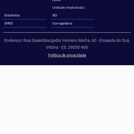
Unidades Implantadas
Estatística
SEI
EMES
Corregedoria
Endereço: Rua Desembargador Homero Mafra, 60 - Enseada do Suá,
Vitória - ES, 29050-906
Política de privacidade