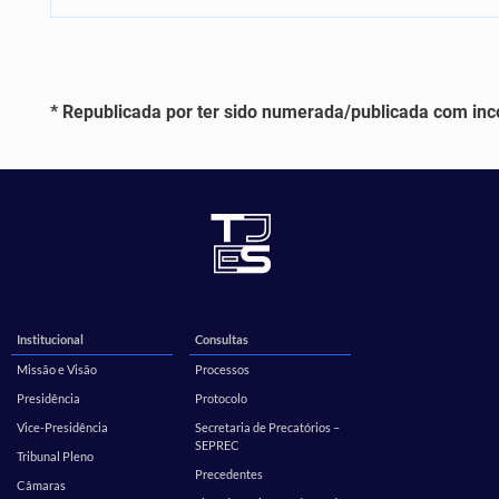
* Republicada por ter sido numerada/publicada com in
Institucional
Consultas
Missão e Visão
Processos
Presidência
Protocolo
Vice-Presidência
Secretaria de Precatórios –
SEPREC
Tribunal Pleno
Precedentes
Câmaras