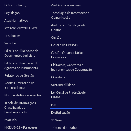
Diário da Justiça
Audiências e Sessões
Legislação
Tecnologia da Informação e
Comunicação
Atos Normativos
Auditoria e Prestação de
Atos da Secretaria Geral
Contas
Resoluções
Gestão
Súmulas
Gestão de Pessoas
Editais de Eliminação de
Gestão Orçamentária e
Documentos Judiciais
Financeira
Editais de Eliminação de
Licitações, Contratos e
Agravos de Instrumento
Instrumentos de Cooperação
Relatórios de Gestão
Ouvidoria
Revista Ementário de
Sustentabilidade
Jurisprudência
Lei Geral de Proteção de
Normas de Procedimentos
Dados
Tabela de Informações
PJe
Classificadas e
Desclassificadas
Digitalização
Manuais
1º Grau
NATJUS-ES – Pareceres
Tribunal de Justiça