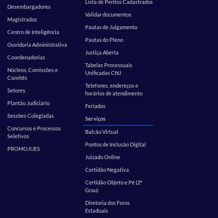
Lista de Peritos Cadastrados
Desembargadores
Validar documentos
Magistrados
Pautas de Julgamento
Centro de Inteligência
Pautas do Pleno
Ouvidoria Administrativa
Justiça Aberta
Coordenadorias
Tabelas Processuais
Núcleos, Comissões e
Unificadas CNJ
Comitês
Telefones, endereços e
Setores
horários de atendimento
Plantão Judiciário
Feriados
Sessões Colegiadas
Serviços
Concursos e Processos
Balcão Virtual
Seletivos
Pontos de Inclusão Digital
PROMOJUES
Juizado Online
Certidão Negativa
Certidão Objeto e Pé (2º
Grau)
Diretoria dos Foros
Estaduais