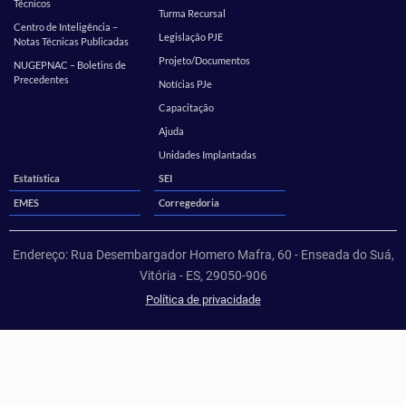
Técnicos
Turma Recursal
Centro de Inteligência –
Legislação PJE
Notas Técnicas Publicadas
Projeto/Documentos
NUGEPNAC – Boletins de
Precedentes
Notícias PJe
Capacitação
Ajuda
Unidades Implantadas
Estatística
SEI
EMES
Corregedoria
Endereço: Rua Desembargador Homero Mafra, 60 - Enseada do Suá,
Vitória - ES, 29050-906
Política de privacidade