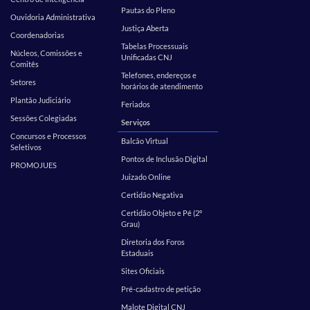
Pautas do Pleno
Ouvidoria Administrativa
Justiça Aberta
Coordenadorias
Tabelas Processuais
Núcleos, Comissões e
Unificadas CNJ
Comitês
Telefones, endereços e
Setores
horários de atendimento
Plantão Judiciário
Feriados
Sessões Colegiadas
Serviços
Concursos e Processos
Balcão Virtual
Seletivos
Pontos de Inclusão Digital
PROMOJUES
Juizado Online
Certidão Negativa
Certidão Objeto e Pé (2º
Grau)
Diretoria dos Foros
Estaduais
Sites Oficiais
Pré-cadastro de petição
Malote Digital CNJ