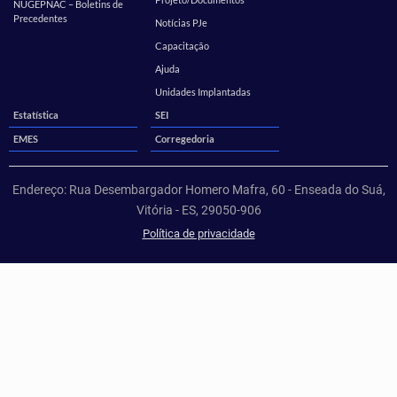
NUGEPNAC – Boletins de
Precedentes
Notícias PJe
Capacitação
Ajuda
Unidades Implantadas
Estatística
SEI
EMES
Corregedoria
Endereço: Rua Desembargador Homero Mafra, 60 - Enseada do Suá,
Vitória - ES, 29050-906
Política de privacidade