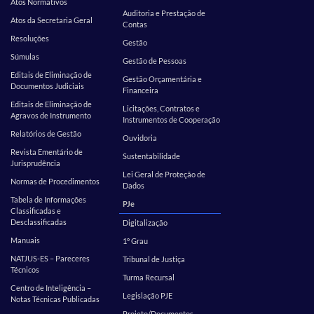
Atos Normativos
Auditoria e Prestação de
Atos da Secretaria Geral
Contas
Resoluções
Gestão
Súmulas
Gestão de Pessoas
Editais de Eliminação de
Gestão Orçamentária e
Documentos Judiciais
Financeira
Editais de Eliminação de
Licitações, Contratos e
Agravos de Instrumento
Instrumentos de Cooperação
Relatórios de Gestão
Ouvidoria
Revista Ementário de
Sustentabilidade
Jurisprudência
Lei Geral de Proteção de
Normas de Procedimentos
Dados
Tabela de Informações
PJe
Classificadas e
Desclassificadas
Digitalização
Manuais
1º Grau
NATJUS-ES – Pareceres
Tribunal de Justiça
Técnicos
Turma Recursal
Centro de Inteligência –
Legislação PJE
Notas Técnicas Publicadas
Projeto/Documentos