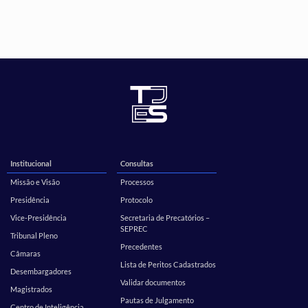
Institucional
Consultas
Missão e Visão
Processos
Presidência
Protocolo
Vice-Presidência
Secretaria de Precatórios –
SEPREC
Tribunal Pleno
Precedentes
Câmaras
Lista de Peritos Cadastrados
Desembargadores
Validar documentos
Magistrados
Pautas de Julgamento
Centro de Inteligência