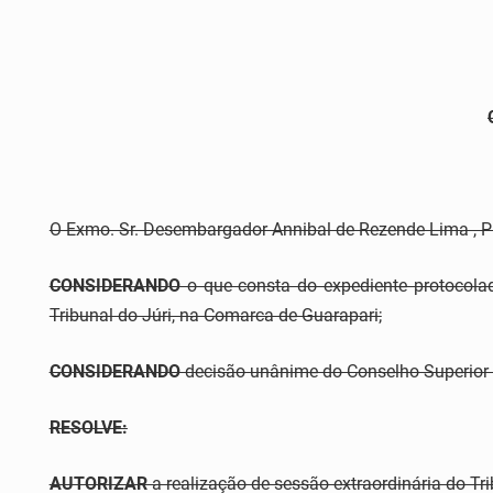
O Exmo. Sr. Desembargador Annibal de Rezende Lima , Pres
CONSIDERANDO
o que consta do expediente protocolad
Tribunal do Júri, na Comarca de Guarapari;
CONSIDERANDO
decisão unânime do Conselho Superior 
RESOLVE:
AUTORIZAR
a realização de sessão extraordinária do Tr