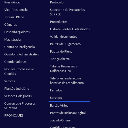
Presidência
Protocolo
Vice-Presidência
Secretaria de Precatórios –
SEPREC
Tribunal Pleno
Precedentes
Câmaras
Lista de Peritos Cadastrados
Desembargadores
Validar documentos
Magistrados
Pautas de Julgamento
Centro de Inteligência
Pautas do Pleno
Ouvidoria Administrativa
Justiça Aberta
Coordenadorias
Tabelas Processuais
Núcleos, Comissões e
Unificadas CNJ
Comitês
Telefones, endereços e
Setores
horários de atendimento
Plantão Judiciário
Feriados
Sessões Colegiadas
Serviços
Concursos e Processos
Balcão Virtual
Seletivos
Pontos de Inclusão Digital
PROMOJUES
Juizado Online
Certidão Negativa