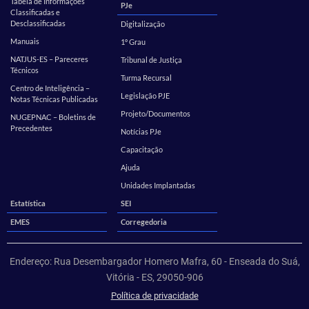
Tabela de Informações
PJe
Classificadas e
Desclassificadas
Digitalização
Manuais
1º Grau
NATJUS-ES – Pareceres
Tribunal de Justiça
Técnicos
Turma Recursal
Centro de Inteligência –
Legislação PJE
Notas Técnicas Publicadas
Projeto/Documentos
NUGEPNAC – Boletins de
Precedentes
Notícias PJe
Capacitação
Ajuda
Unidades Implantadas
Estatística
SEI
EMES
Corregedoria
Endereço: Rua Desembargador Homero Mafra, 60 - Enseada do Suá,
Vitória - ES, 29050-906
Política de privacidade