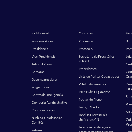
Institucional
Consultas
Serv
Missão e Visão
Processos
Balc
Presidência
Protocolo
Pont
Vice-Presidência
Secretaria de Precatórios –
Juiz
SEPREC
Tribunal Pleno
Cer
Precedentes
Câmaras
Cert
Lista de Peritos Cadastrados
Gra
Desembargadores
Validar documentos
Dire
Magistrados
Esta
Pautas de Julgamento
Centro de Inteligência
Site
Pautas do Pleno
Ouvidoria Administrativa
Pré-
Justiça Aberta
Coordenadorias
Malo
Tabelas Processuais
Núcleos, Comissões e
Unificadas CNJ
Guia
Comitês
Pecu
Telefones, endereços e
Setores
horários de atendimento
Cust