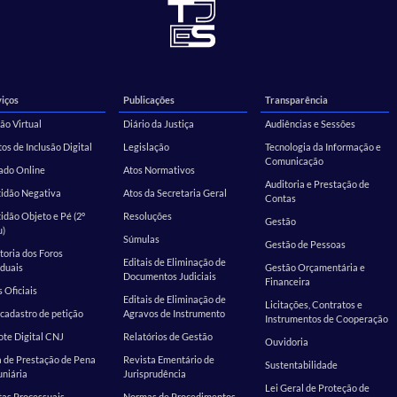
iços
Publicações
Transparência
ão Virtual
Diário da Justiça
Audiências e Sessões
os de Inclusão Digital
Legislação
Tecnologia da Informação e
Comunicação
ado Online
Atos Normativos
Auditoria e Prestação de
tidão Negativa
Atos da Secretaria Geral
Contas
idão Objeto e Pé (2º
Resoluções
Gestão
u)
Súmulas
Gestão de Pessoas
toria dos Foros
Editais de Eliminação de
duais
Gestão Orçamentária e
Documentos Judiciais
Financeira
s Oficiais
Editais de Eliminação de
Licitações, Contratos e
cadastro de petição
Agravos de Instrumento
Instrumentos de Cooperação
te Digital CNJ
Relatórios de Gestão
Ouvidoria
 de Prestação de Pena
Revista Ementário de
Sustentabilidade
niária
Jurisprudência
Lei Geral de Proteção de
as Processuais
Normas de Procedimentos